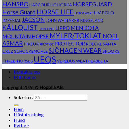
HANSBO
HORSEGUARD
HARCOUR
HG
HORKA
HORSE LIFE
Horse Guard
HV POLO
HORSEWARE
JACSON
IMPERIAL
JOHN WHITAKER
KINGSLAND
KÄLLQUIST
MENDOTA
LIPPO
LAMI-CELL
MYLER/TOKLAT
NOEL
MOUNTAIN HORSE
ASMAR
PROTECTOR
PIKEUR
ROECKL
SANTA
PRESTIGE
SJÖHAGEN WEAR
CRUZ
SCHOCKEMÖHLE
SPOOKS
UEQS
THREE-HORSES
VEREDUS
WEATHERBEETA
Kontakta oss
Mitt konto
Copyright 2026 ©
Hopplia AB
.
Sök efter:
Hem
Hästutrustning
Hund
Ryttare