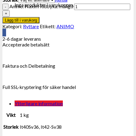
Inga produkter i varukorgen.
Animo. Naxim Ridbyxa. mängd
Lägg till i varukorg
Kategori:
Ryttare
Etikett:
ANIMO
2-6 dagar leverans
Accepterade betalsätt
Faktura och Delbetalning
Full SSL-kryptering för säker handel
Ytterligare information
Vikt
1 kg
Storlek
It40Sv36, It42-Sv38