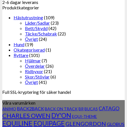
2-6 dagar leverans
Produktkategorier
Hästutrustning
(109)
Läder/Sadlar
(23)
Bett/Skydd
(42)
Täcke/Schabrak
(22)
Övrigt
(24)
Hund
(19)
Okategoriserad
(1)
Ryttare
(101)
Hjälmar
(7)
Överdelar
(26)
Ridbyxor
(21)
Skor/Stövlar
(6)
Övrigt
(41)
Full SSL-kryptering för säker handel
Våra varumärken
CATAGO
BACK2BACK
ANIMO
BACK ON TRACK
BR
BUCAS
DY'ON
CHARLES OWEN
EQUI-THEME
EQUILINE
EQUIPAGE
GLENGORDON
GLOBUS