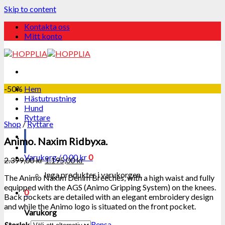
Skip to content
Kontakta oss
Mitt konto
-50%
Hem
Hästutrustning
Hund
Ryttare
Shop
/
Ryttare
Animo. Naxim Ridbyxa.
Varukorg /
0,00
kr
0
2.399,00
kr
1.195,00
kr
Inga produkter i varukorgen.
The Animo Naxim Denim Breeches, with a high waist and fully
equipped with the AGS (Animo Gripping System) on the knees.
0
Back pockets are detailed with an elegant embroidery design
and while the Animo logo is situated on the front pocket.
Varukorg
Rensa
Storlek