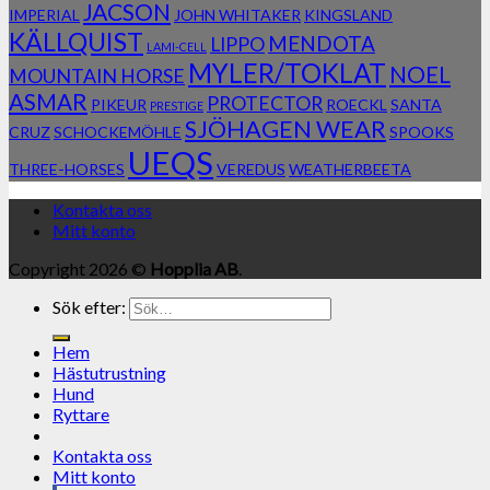
JACSON
IMPERIAL
JOHN WHITAKER
KINGSLAND
KÄLLQUIST
MENDOTA
LIPPO
LAMI-CELL
MYLER/TOKLAT
NOEL
MOUNTAIN HORSE
ASMAR
PROTECTOR
PIKEUR
ROECKL
SANTA
PRESTIGE
SJÖHAGEN WEAR
CRUZ
SCHOCKEMÖHLE
SPOOKS
UEQS
THREE-HORSES
VEREDUS
WEATHERBEETA
Kontakta oss
Mitt konto
Copyright 2026 ©
Hopplia AB
.
Sök efter:
Hem
Hästutrustning
Hund
Ryttare
Kontakta oss
Mitt konto