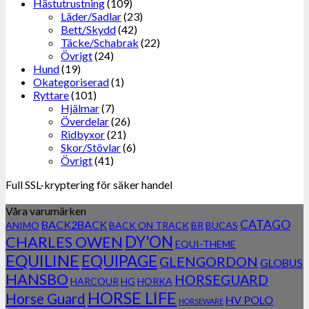
Hästutrustning
(109)
Läder/Sadlar
(23)
Bett/Skydd
(42)
Täcke/Schabrak
(22)
Övrigt
(24)
Hund
(19)
Okategoriserad
(1)
Ryttare
(101)
Hjälmar
(7)
Överdelar
(26)
Ridbyxor
(21)
Skor/Stövlar
(6)
Övrigt
(41)
Full SSL-kryptering för säker handel
Våra varumärken
CATAGO
BACK2BACK
ANIMO
BACK ON TRACK
BR
BUCAS
DY'ON
CHARLES OWEN
EQUI-THEME
EQUILINE
EQUIPAGE
GLENGORDON
GLOBUS
HANSBO
HORSEGUARD
HARCOUR
HG
HORKA
HORSE LIFE
Horse Guard
HV POLO
HORSEWARE