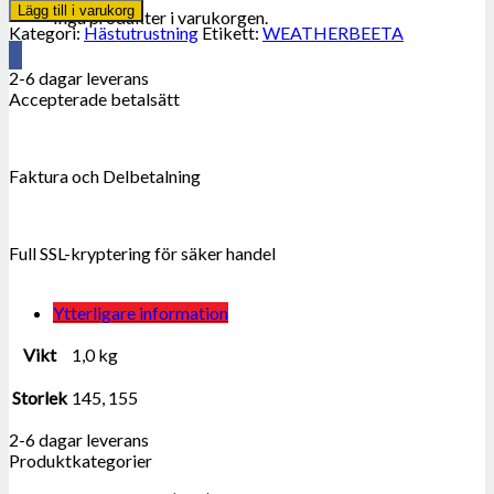
Lägg till i varukorg
Inga produkter i varukorgen.
Kategori:
Hästutrustning
Etikett:
WEATHERBEETA
2-6 dagar leverans
Accepterade betalsätt
Faktura och Delbetalning
Full SSL-kryptering för säker handel
Ytterligare information
Vikt
1,0 kg
Storlek
145, 155
2-6 dagar leverans
Produktkategorier