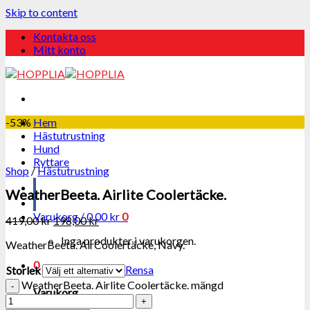
Skip to content
Kontakta oss
Mitt konto
-53%
Hem
Hästutrustning
Hund
Ryttare
Shop
/
Hästutrustning
WeatherBeeta. Airlite Coolertäcke.
Varukorg /
0,00
kr
0
419,00
kr
198,00
kr
Inga produkter i varukorgen.
WeatherBeeta. AirCoolertäcke, Navy.
0
Rensa
Storlek
WeatherBeeta. Airlite Coolertäcke. mängd
Varukorg