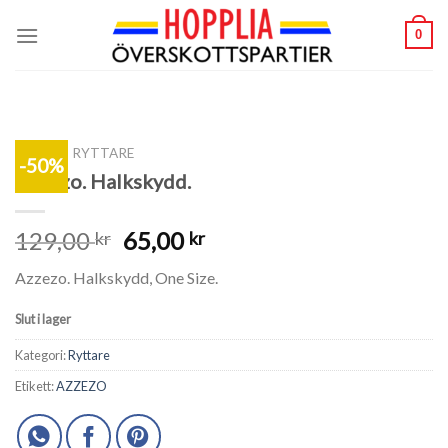
Skip
0
to
content
SHOP
/
RYTTARE
-50%
Azzezo. Halkskydd.
129,00
65,00
kr
kr
Azzezo. Halkskydd, One Size.
Slut i lager
Kategori:
Ryttare
Etikett:
AZZEZO