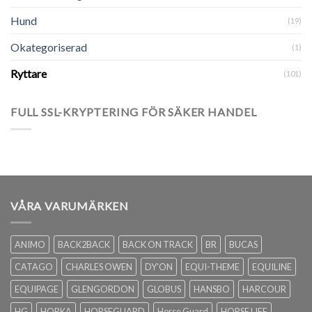
Hund
(19)
Okategoriserad
(1)
Ryttare
(101)
FULL SSL-KRYPTERING FÖR SÄKER HANDEL
VÅRA VARUMÄRKEN
ANIMO
BACK2BACK
BACK ON TRACK
BR
BUCAS
CATAGO
CHARLES OWEN
DY'ON
EQUI-THEME
EQUILINE
EQUIPAGE
GLENGORDON
GLOBUS
HANSBO
HARCOUR
HG
HORKA
HORSEGUARD
Horse Guard
HORSE LIFE