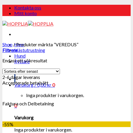
Skip
Kontakta oss
to
Mitt konto
content
Shop
/
Hem
Produkter märkta ”VEREDUS”
Filtrera
Hästutrustning
Hund
Endast ett sökresultat
Ryttare
2-6 dagar leverans
Accepterade betalsätt
Varukorg /
0,00
kr
0
Inga produkter i varukorgen.
Faktura och Delbetalning
0
Varukorg
-55%
Inga produkter i varukorgen.