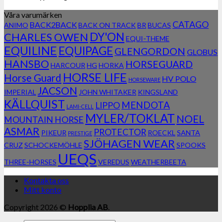
Våra varumärken
CATAGO
BACK2BACK
ANIMO
BACK ON TRACK
BR
BUCAS
DY'ON
CHARLES OWEN
EQUI-THEME
EQUILINE
EQUIPAGE
GLENGORDON
GLOBUS
HANSBO
HORSEGUARD
HARCOUR
HG
HORKA
HORSE LIFE
Horse Guard
HV POLO
HORSEWARE
JACSON
IMPERIAL
JOHN WHITAKER
KINGSLAND
KÄLLQUIST
MENDOTA
LIPPO
LAMI-CELL
MYLER/TOKLAT
NOEL
MOUNTAIN HORSE
ASMAR
PROTECTOR
PIKEUR
ROECKL
SANTA
PRESTIGE
SJÖHAGEN WEAR
CRUZ
SCHOCKEMÖHLE
SPOOKS
UEQS
THREE-HORSES
VEREDUS
WEATHERBEETA
Kontakta oss
Mitt konto
Copyright 2026 ©
Hopplia AB
.