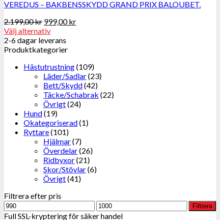
VEREDUS – BAKBENSSKYDD GRAND PRIX BALOUBET.
2.199,00
kr
999,00
kr
Välj alternativ
2-6 dagar leverans
Produktkategorier
Hästutrustning
(109)
Läder/Sadlar
(23)
Bett/Skydd
(42)
Täcke/Schabrak
(22)
Övrigt
(24)
Hund
(19)
Okategoriserad
(1)
Ryttare
(101)
Hjälmar
(7)
Överdelar
(26)
Ridbyxor
(21)
Skor/Stövlar
(6)
Övrigt
(41)
Filtrera efter pris
Min
Max
Filtrera
pris
pris
Full SSL-kryptering för säker handel