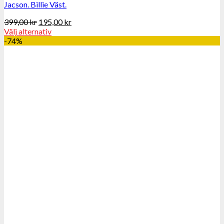
Jacson. Billie Väst.
399,00
kr
195,00
kr
Välj alternativ
-74%