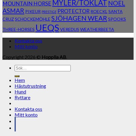
MYLER/TOKLAT
NOEL
MOUNTAIN HORSE
ASMAR
PROTECTOR
PIKEUR
ROECKL
SANTA
PRESTIGE
SJÖHAGEN WEAR
CRUZ
SCHOCKEMÖHLE
SPOOKS
UEQS
THREE-HORSES
VEREDUS
WEATHERBEETA
Kontakta oss
Mitt konto
Copyright 2026 ©
Hopplia AB
.
Sök
efter:
Hem
Hästutrustning
Hund
Ryttare
Kontakta oss
Mitt konto