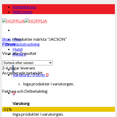
Skip
Kontakta oss
to
Mitt konto
content
Shop
/
Hem
Produkter märkta ”JACSON”
Filtrera
Hästutrustning
Hund
Visar alla 7 resultat
Ryttare
2-6 dagar leverans
Accepterade betalsätt
Varukorg /
0,00
kr
0
Inga produkter i varukorgen.
Faktura och Delbetalning
0
Varukorg
-51%
Inga produkter i varukorgen.