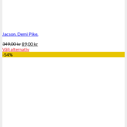
Jacson. Demi Pike.
349,00
kr
89,00
kr
Välj alternativ
-54%