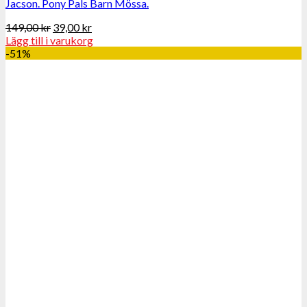
Jacson. Pony Pals Barn Mössa.
149,00
kr
39,00
kr
Lägg till i varukorg
-51%