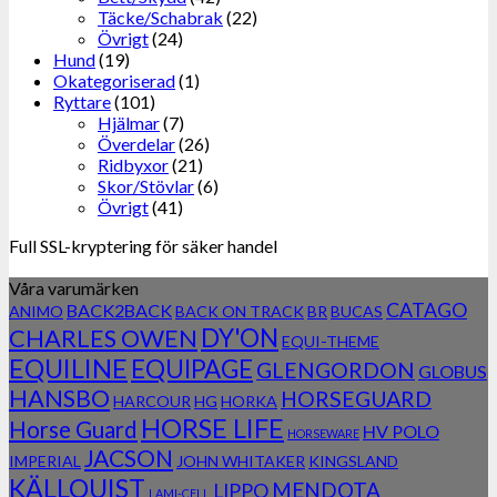
Täcke/Schabrak
(22)
Övrigt
(24)
Hund
(19)
Okategoriserad
(1)
Ryttare
(101)
Hjälmar
(7)
Överdelar
(26)
Ridbyxor
(21)
Skor/Stövlar
(6)
Övrigt
(41)
Full SSL-kryptering för säker handel
Våra varumärken
CATAGO
BACK2BACK
ANIMO
BACK ON TRACK
BR
BUCAS
DY'ON
CHARLES OWEN
EQUI-THEME
EQUILINE
EQUIPAGE
GLENGORDON
GLOBUS
HANSBO
HORSEGUARD
HARCOUR
HG
HORKA
HORSE LIFE
Horse Guard
HV POLO
HORSEWARE
JACSON
IMPERIAL
JOHN WHITAKER
KINGSLAND
KÄLLQUIST
MENDOTA
LIPPO
LAMI-CELL