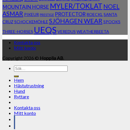
MYLER/TOKLAT
NOEL
MOUNTAIN HORSE
ASMAR
PROTECTOR
PIKEUR
ROECKL
SANTA
PRESTIGE
SJÖHAGEN WEAR
CRUZ
SCHOCKEMÖHLE
SPOOKS
UEQS
THREE-HORSES
VEREDUS
WEATHERBEETA
Kontakta oss
Mitt konto
Copyright 2026 ©
Hopplia AB
.
Sök
efter:
Hem
Hästutrustning
Hund
Ryttare
Kontakta oss
Mitt konto