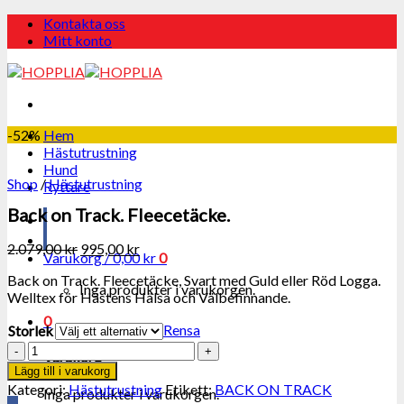
Skip
Kontakta oss
to
Mitt konto
content
-52%
Hem
Hästutrustning
Hund
Shop
/
Hästutrustning
Ryttare
Back on Track. Fleecetäcke.
2.079,00
kr
995,00
kr
Varukorg /
0,00
kr
0
Back on Track. Fleecetäcke, Svart med Guld eller Röd Logga.
Inga produkter i varukorgen.
Welltex för Hästens Hälsa och Välbefinnande.
0
Rensa
Storlek
Back
Varukorg
on
Lägg till i varukorg
Track.
Kategori:
Hästutrustning
Etikett:
BACK ON TRACK
Inga produkter i varukorgen.
Fleecetäcke.