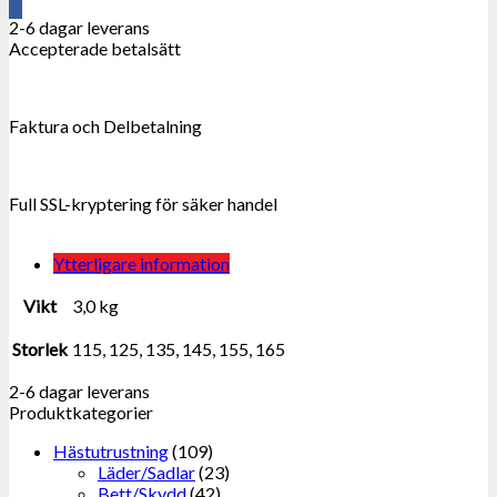
mängd
2-6 dagar leverans
Accepterade betalsätt
Faktura och Delbetalning
Full SSL-kryptering för säker handel
Ytterligare information
Vikt
3,0 kg
Storlek
115, 125, 135, 145, 155, 165
2-6 dagar leverans
Produktkategorier
Hästutrustning
(109)
Läder/Sadlar
(23)
Bett/Skydd
(42)