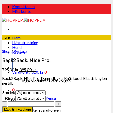
Skip
Kontakta oss
to
Mitt konto
content
-50%
Hem
Hästutrustning
Hund
Shop
/
Ryttare
Ryttare
Back2Back. Nice Pro.
795,00
kr
395,00
kr
Varukorg /
0,00
kr
0
Back2Back. Nice Pro, Damridbyxa, Knäskodd, Elastisk nylon
Inga produkter i varukorgen.
nertill.
0
Storlek
Rensa
Färg
Varukorg
Back2Back.
Nice
Inga produkter i varukorgen.
Lägg till i varukorg
Pro.