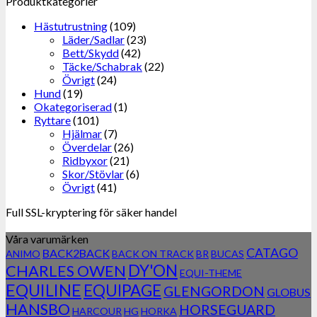
Produktkategorier
Hästutrustning
(109)
Läder/Sadlar
(23)
Bett/Skydd
(42)
Täcke/Schabrak
(22)
Övrigt
(24)
Hund
(19)
Okategoriserad
(1)
Ryttare
(101)
Hjälmar
(7)
Överdelar
(26)
Ridbyxor
(21)
Skor/Stövlar
(6)
Övrigt
(41)
Full SSL-kryptering för säker handel
Våra varumärken
CATAGO
BACK2BACK
ANIMO
BACK ON TRACK
BR
BUCAS
DY'ON
CHARLES OWEN
EQUI-THEME
EQUILINE
EQUIPAGE
GLENGORDON
GLOBUS
HANSBO
HORSEGUARD
HARCOUR
HG
HORKA