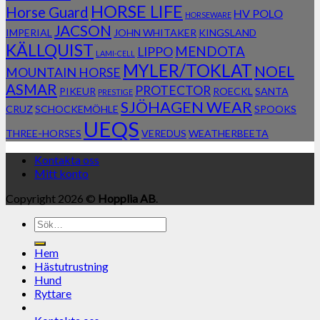
HORSE LIFE
Horse Guard
HV POLO
HORSEWARE
JACSON
IMPERIAL
JOHN WHITAKER
KINGSLAND
KÄLLQUIST
MENDOTA
LIPPO
LAMI-CELL
MYLER/TOKLAT
NOEL
MOUNTAIN HORSE
ASMAR
PROTECTOR
PIKEUR
ROECKL
SANTA
PRESTIGE
SJÖHAGEN WEAR
CRUZ
SCHOCKEMÖHLE
SPOOKS
UEQS
THREE-HORSES
VEREDUS
WEATHERBEETA
Kontakta oss
Mitt konto
Copyright 2026 ©
Hopplia AB
.
Sök
efter:
Hem
Hästutrustning
Hund
Ryttare