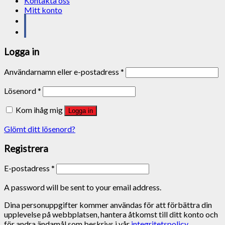
Kontakta oss
Mitt konto
Logga in
Användarnamn eller e-postadress
*
Lösenord
*
Kom ihåg mig
Logga in
Glömt ditt lösenord?
Registrera
E-postadress
*
A password will be sent to your email address.
Dina personuppgifter kommer användas för att förbättra din
upplevelse på webbplatsen, hantera åtkomst till ditt konto och
för andra ändamål som beskrivs i vår
integritetspolicy
.