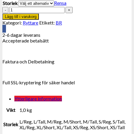
Rensa
Storlek
Bieman
de
Lägg till i varukorg
Haas.
Kategori:
Ryttare
Etikett:
BR
Latenzo
Shortchaps.
2-6 dagar leverans
mängd
Accepterade betalsätt
Faktura och Delbetalning
Full SSL-kryptering för säker handel
Ytterligare information
Vikt
1,0 kg
L/Reg, L/Tall, M/Reg, M/Short, M/Tall, S/Reg, S/Tall,
Storlek
XL/Reg, XL/Short, XL/Tall, XS/Reg, XS/Short, XS/Tall