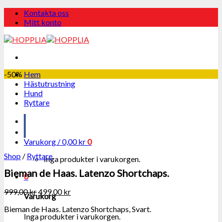
Skip
Kontakta oss
to
Mitt konto
content
-50%
Hem
Hästutrustning
Hund
Ryttare
Varukorg /
0,00
kr
0
Shop
/
Ryttare
Inga produkter i varukorgen.
Bieman de Haas. Latenzo Shortchaps.
0
999,00
kr
499,00
kr
Varukorg
Bieman de Haas. Latenzo Shortchaps, Svart.
Inga produkter i varukorgen.