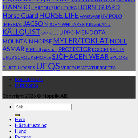
HANSBO
HORSEGUARD
HARCOUR
HG
HORKA
HORSE LIFE
Horse Guard
HV POLO
HORSEWARE
JACSON
IMPERIAL
JOHN WHITAKER
KINGSLAND
KÄLLQUIST
MENDOTA
LIPPO
LAMI-CELL
MYLER/TOKLAT
NOEL
MOUNTAIN HORSE
ASMAR
PROTECTOR
PIKEUR
ROECKL
SANTA
PRESTIGE
SJÖHAGEN WEAR
CRUZ
SCHOCKEMÖHLE
SPOOKS
UEQS
THREE-HORSES
VEREDUS
WEATHERBEETA
Kontakta oss
Mitt konto
Copyright 2026 ©
Hopplia AB
.
Sök
efter:
Hem
Hästutrustning
Hund
Ryttare