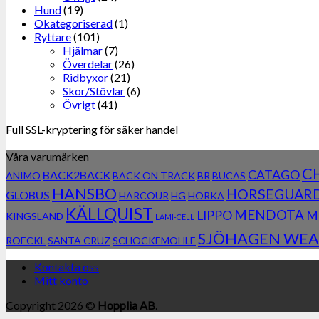
Hund
(19)
Okategoriserad
(1)
Ryttare
(101)
Hjälmar
(7)
Överdelar
(26)
Ridbyxor
(21)
Skor/Stövlar
(6)
Övrigt
(41)
Full SSL-kryptering för säker handel
Våra varumärken
C
CATAGO
BACK2BACK
ANIMO
BACK ON TRACK
BR
BUCAS
HANSBO
HORSEGUAR
GLOBUS
HARCOUR
HG
HORKA
KÄLLQUIST
MENDOTA
LIPPO
M
KINGSLAND
LAMI-CELL
SJÖHAGEN WEA
ROECKL
SANTA CRUZ
SCHOCKEMÖHLE
Kontakta oss
Mitt konto
Copyright 2026 ©
Hopplia AB
.