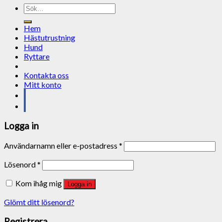
Sök
efter:
Hem
Hästutrustning
Hund
Ryttare
Kontakta oss
Mitt konto
Logga in
Användarnamn eller e-postadress
*
Lösenord
*
Kom ihåg mig
Logga in
Glömt ditt lösenord?
Registrera