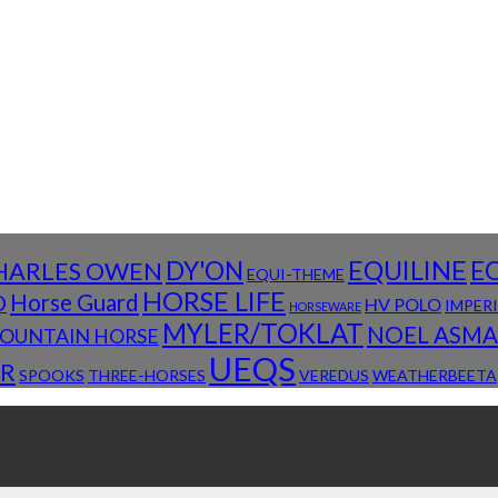
DY'ON
EQUILINE
E
HARLES OWEN
EQUI-THEME
HORSE LIFE
D
Horse Guard
HV POLO
IMPER
HORSEWARE
MYLER/TOKLAT
NOEL ASM
OUNTAIN HORSE
UEQS
R
SPOOKS
THREE-HORSES
VEREDUS
WEATHERBEETA