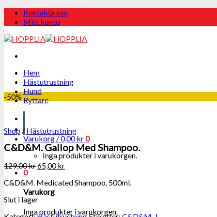
Skip
Kontakta oss
to
Mitt konto
content
Hem
Hästutrustning
Hund
-50%
Ryttare
Shop
/
Hästutrustning
Varukorg /
0,00
kr
0
C&D&M. Gallop Med Shampoo.
Inga produkter i varukorgen.
129,00
kr
65,00
kr
0
C&D&M. Medicated Shampoo, 500ml.
Varukorg
Slut i lager
Inga produkter i varukorgen.
Kategori:
Hästutrustning
Etiketter:
C&D&M
,
J