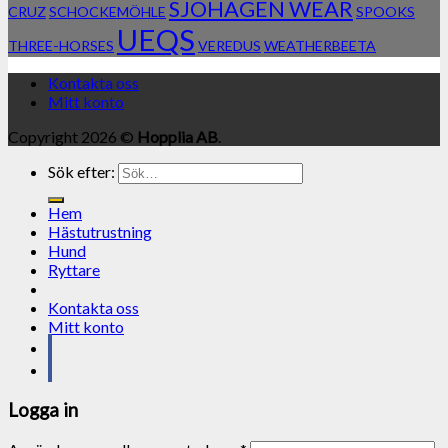
SJÖHAGEN WEAR
CRUZ
SCHOCKEMÖHLE
SPOOKS
UEQS
THREE-HORSES
VEREDUS
WEATHERBEETA
Kontakta oss
Mitt konto
Copyright 2026 ©
Hopplia AB
.
Sök efter:
Hem
Hästutrustning
Hund
Ryttare
Kontakta oss
Mitt konto
Logga in