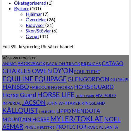
Okategoriserad
(1)
Ryttare
(101)
Hjälmar
(7)
Överdelar
(26)
Ridbyxor
(21)
Skor/Stövlar
(6)
Övrigt
(41)
Full SSL-kryptering för säker handel
Våra varumärken
CATAGO
BACK2BACK
ANIMO
BACK ON TRACK
BR
BUCAS
DY'ON
CHARLES OWEN
EQUI-THEME
EQUILINE
EQUIPAGE
GLENGORDON
GLOBUS
HANSBO
HORSEGUARD
HARCOUR
HG
HORKA
HORSE LIFE
Horse Guard
HV POLO
HORSEWARE
JACSON
IMPERIAL
JOHN WHITAKER
KINGSLAND
KÄLLQUIST
MENDOTA
LIPPO
LAMI-CELL
MYLER/TOKLAT
NOEL
MOUNTAIN HORSE
ASMAR
PROTECTOR
PIKEUR
ROECKL
SANTA
PRESTIGE