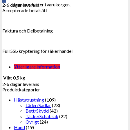
Inga produkter i varukorgen.
2-6 dagar leverans
Accepterade betalsätt
Faktura och Delbetalning
Full SSL-kryptering för säker handel
Ytterligare information
Vikt
0,5 kg
2-6 dagar leverans
Produktkategorier
Hästutrustning
(109)
Läder/Sadlar
(23)
Bett/Skydd
(42)
Täcke/Schabrak
(22)
Övrigt
(24)
Hund
(19)