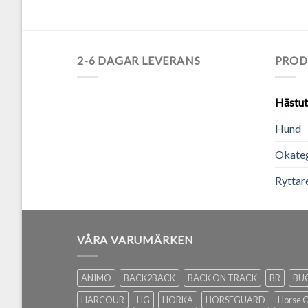
2-6 DAGAR LEVERANS
PROD
Hästut
Hund
Okateg
Ryttar
VÅRA VARUMÄRKEN
ANIMO
BACK2BACK
BACK ON TRACK
BR
BU
HARCOUR
HG
HORKA
HORSEGUARD
Horse 