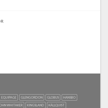
ÖR
EQUIPAGE
GLENGORDON
GLOBUS
HANSBO
OHN WHITAKER
KINGSLAND
KÄLLQUIST