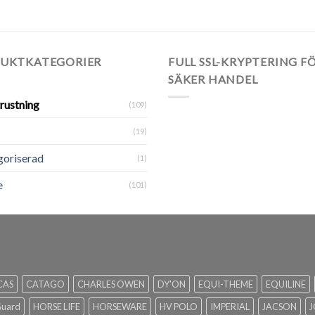
UKTKATEGORIER
FULL SSL-KRYPTERING F
SÄKER HANDEL
rustning
(109)
(19)
oriserad
(1)
e
(101)
CAS
CATAGO
CHARLES OWEN
DY'ON
EQUI-THEME
EQUILINE
Guard
HORSE LIFE
HORSEWARE
HV POLO
IMPERIAL
JACSON
J