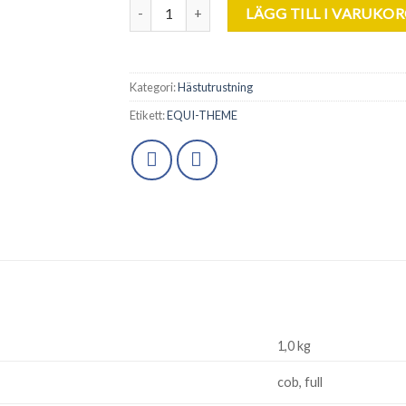
Equi-Theme. Tyrex Hals. mängd
LÄGG TILL I VARUKO
Kategori:
Hästutrustning
Etikett:
EQUI-THEME
1,0 kg
cob, full