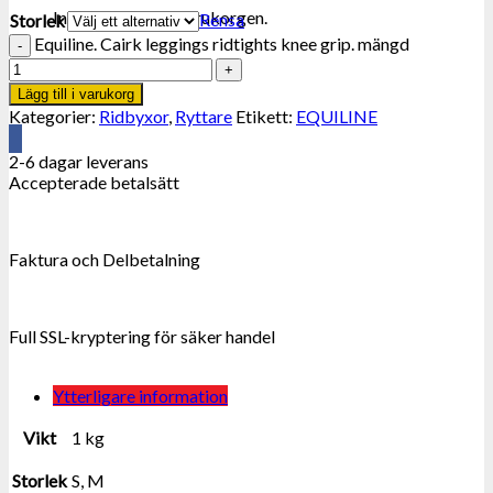
Inga produkter i varukorgen.
Rensa
Storlek
Equiline. Cairk leggings ridtights knee grip. mängd
Lägg till i varukorg
Kategorier:
Ridbyxor
,
Ryttare
Etikett:
EQUILINE
2-6 dagar leverans
Accepterade betalsätt
Faktura och Delbetalning
Full SSL-kryptering för säker handel
Ytterligare information
Vikt
1 kg
Storlek
S, M