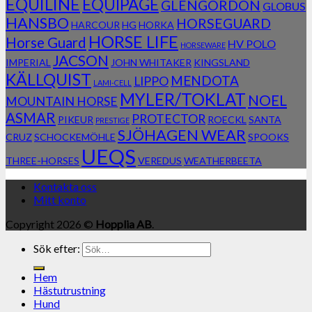
EQUILINE
EQUIPAGE
GLENGORDON
GLOBUS
HANSBO
HORSEGUARD
HARCOUR
HG
HORKA
HORSE LIFE
Horse Guard
HV POLO
HORSEWARE
JACSON
IMPERIAL
JOHN WHITAKER
KINGSLAND
KÄLLQUIST
MENDOTA
LIPPO
LAMI-CELL
MYLER/TOKLAT
NOEL
MOUNTAIN HORSE
ASMAR
PROTECTOR
PIKEUR
ROECKL
SANTA
PRESTIGE
SJÖHAGEN WEAR
CRUZ
SCHOCKEMÖHLE
SPOOKS
UEQS
THREE-HORSES
VEREDUS
WEATHERBEETA
Kontakta oss
Mitt konto
Copyright 2026 ©
Hopplia AB
.
Sök efter:
Hem
Hästutrustning
Hund