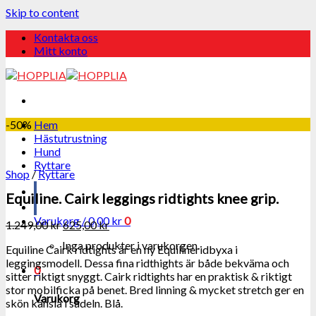
Skip to content
Kontakta oss
Mitt konto
-50%
Hem
Hästutrustning
Hund
Ryttare
Shop
/
Ryttare
Equiline. Cairk leggings ridtights knee grip.
Varukorg /
0,00
kr
0
1.249,00
kr
625,00
kr
Inga produkter i varukorgen.
Equiline Cairk ridtights är en ny Equilineridbyxa i
leggingsmodell. Dessa fina ridthights är både bekväma och
0
sitter riktigt snyggt. Cairk ridtights har en praktisk & riktigt
stor mobilficka på benet. Bred linning & mycket stretch ger en
Varukorg
skön känsla i sadeln. Blå.