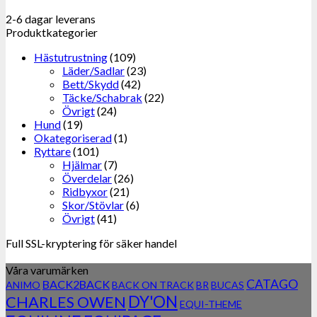
2-6 dagar leverans
Produktkategorier
Hästutrustning
(109)
Läder/Sadlar
(23)
Bett/Skydd
(42)
Täcke/Schabrak
(22)
Övrigt
(24)
Hund
(19)
Okategoriserad
(1)
Ryttare
(101)
Hjälmar
(7)
Överdelar
(26)
Ridbyxor
(21)
Skor/Stövlar
(6)
Övrigt
(41)
Full SSL-kryptering för säker handel
Våra varumärken
CATAGO
BACK2BACK
ANIMO
BACK ON TRACK
BR
BUCAS
DY'ON
CHARLES OWEN
EQUI-THEME