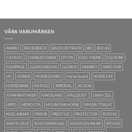
VÅRA VARUMÄRKEN
ANIMO
BACK2BACK
BACK ON TRACK
BR
BUCAS
CATAGO
CHARLES OWEN
DY'ON
EQUI-THEME
EQUILINE
EQUIPAGE
GLENGORDON
GLOBUS
HANSBO
HARCOUR
HG
HORKA
HORSEGUARD
Horse Guard
HORSE LIFE
HORSEWARE
HV POLO
IMPERIAL
JACSON
JOHN WHITAKER
KINGSLAND
KÄLLQUIST
LAMI-CELL
LIPPO
MENDOTA
MOUNTAIN HORSE
MYLER/TOKLAT
NOEL ASMAR
PIKEUR
PRESTIGE
PROTECTOR
ROECKL
SANTA CRUZ
SCHOCKEMÖHLE
SJÖHAGEN WEAR
SPOOKS