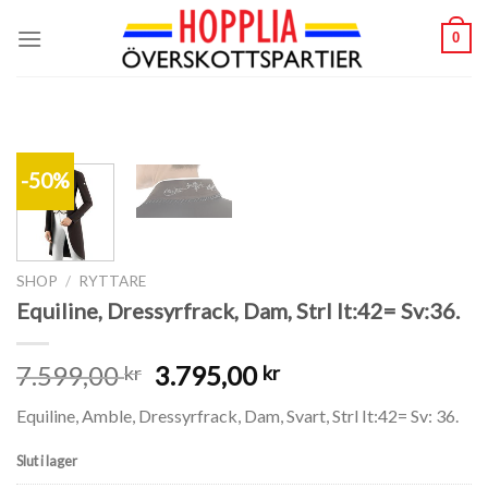
Skip
0
to
content
-50%
SHOP
/
RYTTARE
Equiline, Dressyrfrack, Dam, Strl It:42= Sv:36.
7.599,00
3.795,00
kr
kr
Equiline, Amble, Dressyrfrack, Dam, Svart, Strl It:42= Sv: 36.
Slut i lager