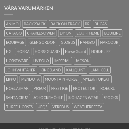
VÅRA VARUMÄRKEN
ANIMO
BACK2BACK
BACK ON TRACK
BR
BUCAS
CATAGO
CHARLES OWEN
DY'ON
EQUI-THEME
EQUILINE
EQUIPAGE
GLENGORDON
GLOBUS
HANSBO
HARCOUR
HG
HORKA
HORSEGUARD
Horse Guard
HORSE LIFE
HORSEWARE
HV POLO
IMPERIAL
JACSON
JOHN WHITAKER
KINGSLAND
KÄLLQUIST
LAMI-CELL
LIPPO
MENDOTA
MOUNTAIN HORSE
MYLER/TOKLAT
NOEL ASMAR
PIKEUR
PRESTIGE
PROTECTOR
ROECKL
SANTA CRUZ
SCHOCKEMÖHLE
SJÖHAGEN WEAR
SPOOKS
THREE-HORSES
UEQS
VEREDUS
WEATHERBEETA