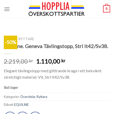
Skip
0
to
content
SHOP
/
RYTTARE
-50%
Equiline. Geneva Tävlingstopp, Strl It42/Sv38.
2.219,00
1.110,00
kr
kr
Elegant tävlingstopp med glittrande krage i ett bekvämt
stretchigt material. Vit, Strl It42/Sv38.
Slut i lager
Kategorier:
Överdelar
,
Ryttare
Etikett:
EQUILINE