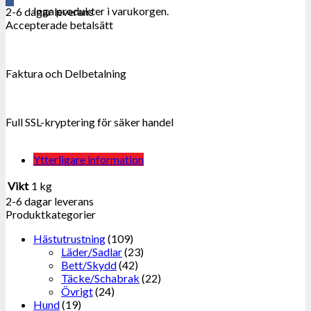
Inga produkter i varukorgen.
2-6 dagar leverans
Accepterade betalsätt
Faktura och Delbetalning
Full SSL-kryptering för säker handel
Ytterligare information
Vikt
1 kg
2-6 dagar leverans
Produktkategorier
Hästutrustning
(109)
Läder/Sadlar
(23)
Bett/Skydd
(42)
Täcke/Schabrak
(22)
Övrigt
(24)
Hund
(19)