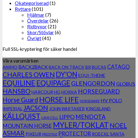
Okategoriserad
(1)
Ryttare
(101)
Hjälmar
(7)
Överdelar
(26)
Ridbyxor
(21)
Skor/Stövlar
(6)
Övrigt
(41)
Full SSL-kryptering för säker handel
Våra varumärken
CATAGO
BACK2BACK
ANIMO
BACK ON TRACK
BR
BUCAS
DY'ON
CHARLES OWEN
EQUI-THEME
EQUILINE
EQUIPAGE
GLENGORDON
GLOBUS
HANSBO
HORSEGUARD
HARCOUR
HG
HORKA
HORSE LIFE
Horse Guard
HV POLO
HORSEWARE
JACSON
IMPERIAL
JOHN WHITAKER
KINGSLAND
KÄLLQUIST
MENDOTA
LIPPO
LAMI-CELL
MYLER/TOKLAT
NOEL
MOUNTAIN HORSE
ASMAR
PROTECTOR
PIKEUR
ROECKL
SANTA
PRESTIGE