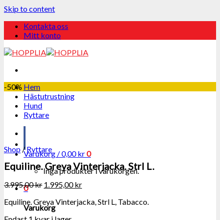
Skip to content
Kontakta oss
Mitt konto
-50%
Hem
Hästutrustning
Hund
Ryttare
Shop
/
Ryttare
Varukorg /
0,00
kr
0
Equiline. Greya Vinterjacka. Strl L.
Inga produkter i varukorgen.
3.995,00
kr
1.995,00
kr
0
Equiline. Greya Vinterjacka, Strl L, Tabacco.
Varukorg
Endast 1 kvar i lager