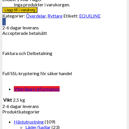
Inga produkter i varukorgen.
Lägg till i varukorg
Kategorier:
Överdelar
,
Ryttare
Etikett:
EQUILINE
2-6 dagar leverans
Accepterade betalsätt
Faktura och Delbetalning
Full SSL-kryptering för säker handel
Ytterligare information
Vikt
2,5 kg
2-6 dagar leverans
Produktkategorier
Hästutrustning
(109)
Läder/Sadlar
(23)