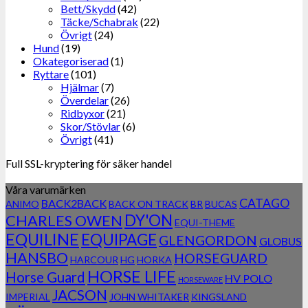
Bett/Skydd
(42)
Täcke/Schabrak
(22)
Övrigt
(24)
Hund
(19)
Okategoriserad
(1)
Ryttare
(101)
Hjälmar
(7)
Överdelar
(26)
Ridbyxor
(21)
Skor/Stövlar
(6)
Övrigt
(41)
Full SSL-kryptering för säker handel
Våra varumärken
CATAGO
BACK2BACK
ANIMO
BACK ON TRACK
BR
BUCAS
DY'ON
CHARLES OWEN
EQUI-THEME
EQUILINE
EQUIPAGE
GLENGORDON
GLOBUS
HANSBO
HORSEGUARD
HARCOUR
HG
HORKA
HORSE LIFE
Horse Guard
HV POLO
HORSEWARE
JACSON
IMPERIAL
JOHN WHITAKER
KINGSLAND