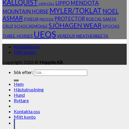
KÄLLQUIST
MENDOTA
LIPPO
LAMI-CELL
MYLER/TOKLAT
NOEL
MOUNTAIN HORSE
ASMAR
PROTECTOR
PIKEUR
ROECKL
SANTA
PRESTIGE
SJÖHAGEN WEAR
CRUZ
SCHOCKEMÖHLE
SPOOKS
UEQS
THREE-HORSES
VEREDUS
WEATHERBEETA
Kontakta oss
Mitt konto
Copyright 2026 ©
Hopplia AB
.
Sök efter:
Hem
Hästutrustning
Hund
Ryttare
Kontakta oss
Mitt konto