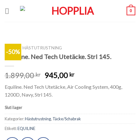
Skip
0
to
content
SHOP
/
HÄSTUTRUSTNING
-50%
Equiline. Ned Tech Utetäcke. Strl 145.
1.899,00
945,00
kr
kr
Equiline. Ned Tech Utetäcke, Air Cooling System, 400g,
1200D, Navy, Strl 145.
Slut i lager
Kategorier:
Hästutrustning
,
Täcke/Schabrak
Etikett:
EQUILINE