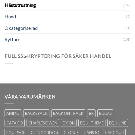
Hästutrustning
(109)
Hund
(19)
Okategoriserad
(1)
Ryttare
(101)
FULL SSL-KRYPTERING FÖR SÄKER HANDEL
VÅRA VARUMÄRKEN
ANIMO
BACK2BACK
BACK ON TRACK
BR
BUCAS
CATAGO
CHARLES OWEN
DY'ON
EQUI-THEME
EQUILINE
EQUIPAGE
GLENGORDON
GLOBUS
HANSBO
HARCOUR