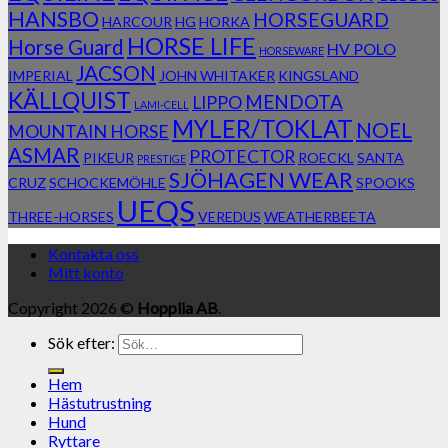
HANSBO
HORSEGUARD
HARCOUR
HG
HORKA
HORSE LIFE
Horse Guard
HV POLO
HORSEWARE
JACSON
IMPERIAL
JOHN WHITAKER
KINGSLAND
KÄLLQUIST
MENDOTA
LIPPO
LAMI-CELL
MYLER/TOKLAT
NOEL
MOUNTAIN HORSE
ASMAR
PROTECTOR
PIKEUR
ROECKL
SANTA
PRESTIGE
SJÖHAGEN WEAR
CRUZ
SCHOCKEMÖHLE
SPOOKS
UEQS
THREE-HORSES
VEREDUS
WEATHERBEETA
Kontakta oss
Mitt konto
Copyright 2026 ©
Hopplia AB
.
Sök efter:
Hem
Hästutrustning
Hund
Ryttare