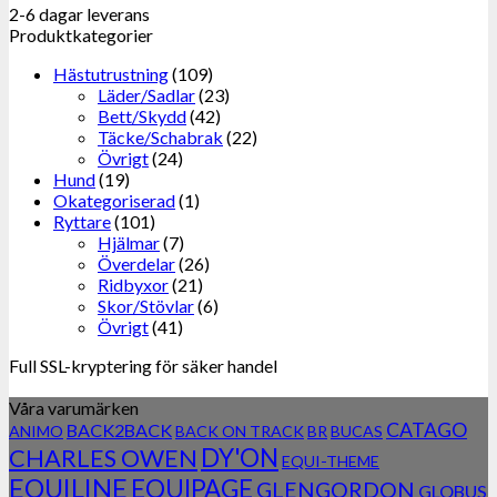
2-6 dagar leverans
Produktkategorier
Hästutrustning
(109)
Läder/Sadlar
(23)
Bett/Skydd
(42)
Täcke/Schabrak
(22)
Övrigt
(24)
Hund
(19)
Okategoriserad
(1)
Ryttare
(101)
Hjälmar
(7)
Överdelar
(26)
Ridbyxor
(21)
Skor/Stövlar
(6)
Övrigt
(41)
Full SSL-kryptering för säker handel
Våra varumärken
CATAGO
BACK2BACK
ANIMO
BACK ON TRACK
BR
BUCAS
DY'ON
CHARLES OWEN
EQUI-THEME
EQUILINE
EQUIPAGE
GLENGORDON
GLOBUS