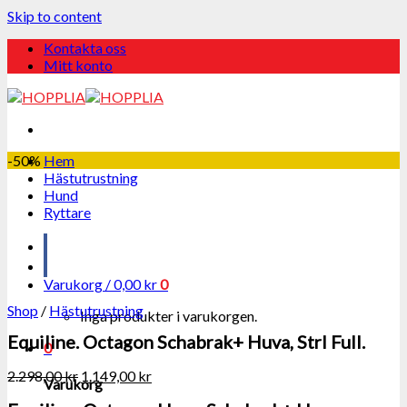
Skip to content
Kontakta oss
Mitt konto
-50%
Hem
Hästutrustning
Hund
Ryttare
Varukorg /
0,00
kr
0
Shop
/
Hästutrustning
Inga produkter i varukorgen.
Equiline. Octagon Schabrak+ Huva, Strl Full.
0
2.298,00
kr
1.149,00
kr
Varukorg