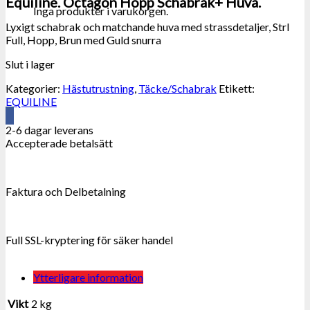
Equiline. Octagon Hopp Schabrak+ Huva.
Inga produkter i varukorgen.
Lyxigt schabrak och matchande huva med strassdetaljer, Strl
Full, Hopp, Brun med Guld snurra
Slut i lager
Kategorier:
Hästutrustning
,
Täcke/Schabrak
Etikett:
EQUILINE
2-6 dagar leverans
Accepterade betalsätt
Faktura och Delbetalning
Full SSL-kryptering för säker handel
Ytterligare information
Vikt
2 kg