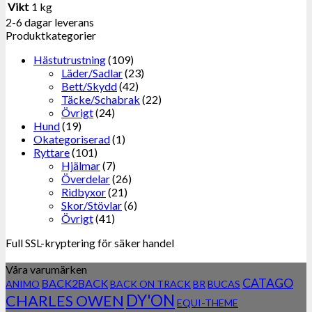
Vikt
1 kg
2-6 dagar leverans
Produktkategorier
Hästutrustning
(109)
Läder/Sadlar
(23)
Bett/Skydd
(42)
Täcke/Schabrak
(22)
Övrigt
(24)
Hund
(19)
Okategoriserad
(1)
Ryttare
(101)
Hjälmar
(7)
Överdelar
(26)
Ridbyxor
(21)
Skor/Stövlar
(6)
Övrigt
(41)
Full SSL-kryptering för säker handel
Våra varumärken
CATAGO
BACK2BACK
ANIMO
BACK ON TRACK
BR
BUCAS
DY'ON
CHARLES OWEN
EQUI-THEME