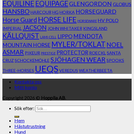
EQUILINE
EQUIPAGE
GLENGORDON
GLOBUS
HANSBO
HORSEGUARD
HARCOUR
HG
HORKA
HORSE LIFE
Horse Guard
HV POLO
HORSEWARE
JACSON
IMPERIAL
JOHN WHITAKER
KINGSLAND
KÄLLQUIST
MENDOTA
LIPPO
LAMI-CELL
MYLER/TOKLAT
NOEL
MOUNTAIN HORSE
ASMAR
PROTECTOR
PIKEUR
ROECKL
SANTA
PRESTIGE
SJÖHAGEN WEAR
CRUZ
SCHOCKEMÖHLE
SPOOKS
UEQS
THREE-HORSES
VEREDUS
WEATHERBEETA
Kontakta oss
Mitt konto
Copyright 2026 ©
Hopplia AB
.
Sök efter:
Hem
Hästutrustning
Hund