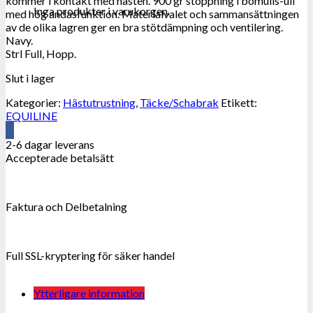
kommer i kontakt med hästen. 900 gr stoppning i bomulls-ull
Inga produkter i varukorgen.
med hög andasfunktion. Materialvalet och sammansättningen
av de olika lagren ger en bra stötdämpning och ventilering.
Navy.
Strl Full, Hopp.
Slut i lager
Kategorier:
Hästutrustning
,
Täcke/Schabrak
Etikett:
EQUILINE
2-6 dagar leverans
Accepterade betalsätt
Faktura och Delbetalning
Full SSL-kryptering för säker handel
Ytterligare information