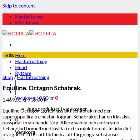
Skip to content
Kontakta oss
Mitt konto
-50%
Hem
Hästutrustning
Hund
Ryttare
Shop
/
Hästutrustning
Equiline. Octagon Schabrak.
Varukorg /
0,00
kr
0
1.469,00
kr
735,00
kr
Inga produkter i varukorgen.
Equiline Octagon Egrit.Klassiskt schabrak med den
superpopulära tre hästar-loggan. Schabraket har en klassisk
0
passpoal i matchande färg. Allergivänlig och antikrymp-
behandlad bomull med insida i extra mjuk bomull. Insidan är i
Varukorg
ofärgad ecru för att förhindra att färgnings-substanser