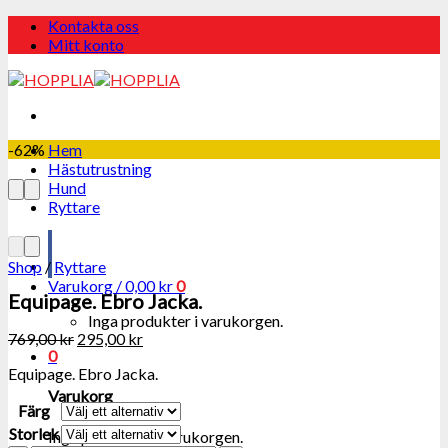
Skip
Kontakta oss
to
Mitt konto
content
-62%
Hem
Hästutrustning
Hund
Ryttare
Shop
/
Ryttare
Varukorg /
0,00
kr
0
Equipage. Ebro Jacka.
Inga produkter i varukorgen.
769,00
kr
295,00
kr
0
Equipage. Ebro Jacka.
Varukorg
Färg
Storlek
Inga produkter i varukorgen.