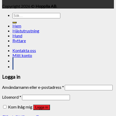
Copyright 2026 ©
Hopplia AB
.
Sök
efter:
Hem
Hästutrustning
Hund
Ryttare
Kontakta oss
Mitt konto
Logga in
Användarnamn eller e-postadress
*
Lösenord
*
Kom ihåg mig
Logga in