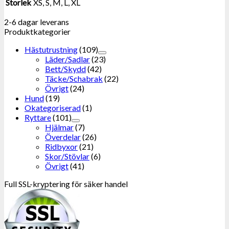
Storlek
XS, S, M, L, XL
2-6 dagar leverans
Produktkategorier
Hästutrustning
(109)
Läder/Sadlar
(23)
Bett/Skydd
(42)
Täcke/Schabrak
(22)
Övrigt
(24)
Hund
(19)
Okategoriserad
(1)
Ryttare
(101)
Hjälmar
(7)
Överdelar
(26)
Ridbyxor
(21)
Skor/Stövlar
(6)
Övrigt
(41)
Full SSL-kryptering för säker handel