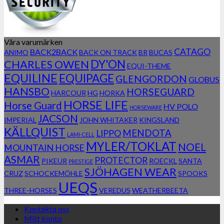
Våra varumärken
CATAGO
BACK2BACK
ANIMO
BACK ON TRACK
BR
BUCAS
DY'ON
CHARLES OWEN
EQUI-THEME
EQUILINE
EQUIPAGE
GLENGORDON
GLOBUS
HANSBO
HORSEGUARD
HARCOUR
HG
HORKA
HORSE LIFE
Horse Guard
HV POLO
HORSEWARE
JACSON
IMPERIAL
JOHN WHITAKER
KINGSLAND
KÄLLQUIST
MENDOTA
LIPPO
LAMI-CELL
MYLER/TOKLAT
NOEL
MOUNTAIN HORSE
ASMAR
PROTECTOR
PIKEUR
ROECKL
SANTA
PRESTIGE
SJÖHAGEN WEAR
CRUZ
SCHOCKEMÖHLE
SPOOKS
UEQS
THREE-HORSES
VEREDUS
WEATHERBEETA
Kontakta oss
Mitt konto