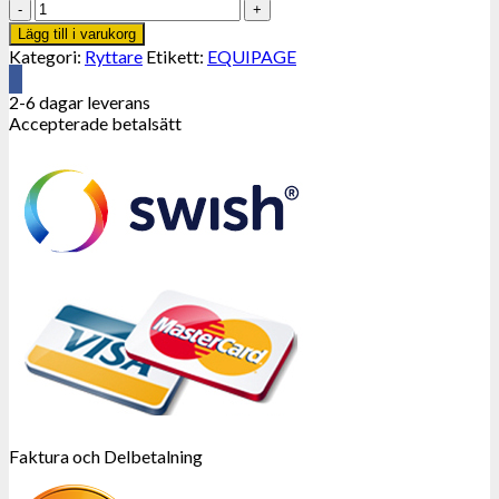
Equipage.
Ebro
Lägg till i varukorg
Jacka.
Kategori:
Ryttare
Etikett:
EQUIPAGE
mängd
2-6 dagar leverans
Accepterade betalsätt
Faktura och Delbetalning