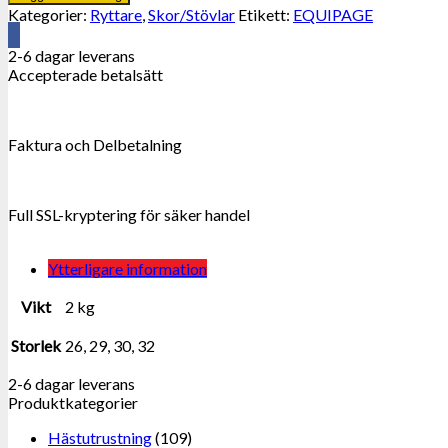
Jodphurs.
Kategorier:
Ryttare
,
Skor/Stövlar
Etikett:
EQUIPAGE
mängd
2-6 dagar leverans
Accepterade betalsätt
Faktura och Delbetalning
Full SSL-kryptering för säker handel
Ytterligare information
Vikt
2 kg
Storlek
26, 29, 30, 32
2-6 dagar leverans
Produktkategorier
Hästutrustning
(109)