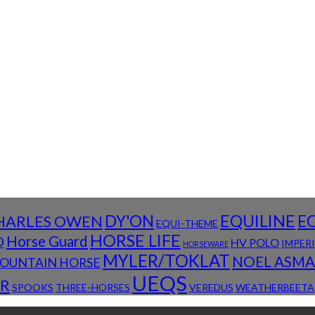
DY'ON
EQUILINE
E
HARLES OWEN
EQUI-THEME
HORSE LIFE
D
Horse Guard
HV POLO
IMPER
HORSEWARE
MYLER/TOKLAT
NOEL ASM
OUNTAIN HORSE
UEQS
R
SPOOKS
THREE-HORSES
VEREDUS
WEATHERBEETA