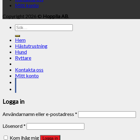
Mitt konto
Copyright 2026 ©
Hopplia AB
.
Sök
efter:
Hem
Hästutrustning
Hund
Ryttare
Kontakta oss
Mitt konto
Logga in
Användarnamn eller e-postadress
*
Lösenord
*
Kom ihåg mig
Logga in