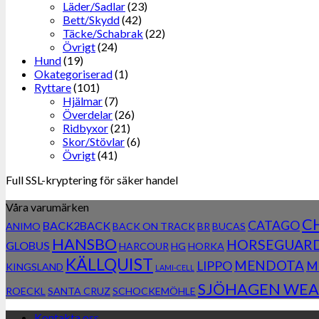
Läder/Sadlar
(23)
Bett/Skydd
(42)
Täcke/Schabrak
(22)
Övrigt
(24)
Hund
(19)
Okategoriserad
(1)
Ryttare
(101)
Hjälmar
(7)
Överdelar
(26)
Ridbyxor
(21)
Skor/Stövlar
(6)
Övrigt
(41)
Full SSL-kryptering för säker handel
Våra varumärken
C
CATAGO
BACK2BACK
ANIMO
BACK ON TRACK
BR
BUCAS
HANSBO
HORSEGUAR
GLOBUS
HARCOUR
HG
HORKA
KÄLLQUIST
MENDOTA
LIPPO
M
KINGSLAND
LAMI-CELL
SJÖHAGEN WEA
ROECKL
SANTA CRUZ
SCHOCKEMÖHLE
Kontakta oss