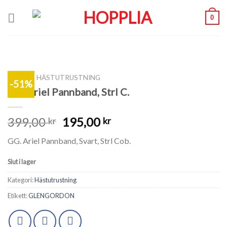
Skip
0
to
content
SHOP
/
HÄSTUTRUSTNING
-51%
GG. Ariel Pannband, Strl C.
399,00
195,00
kr
kr
GG. Ariel Pannband, Svart, Strl Cob.
Slut i lager
Kategori:
Hästutrustning
Etikett:
GLENGORDON