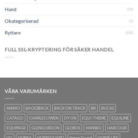
Hund
(19)
Okategoriserad
(1)
Ryttare
(101)
FULL SSL-KRYPTERING FÖR SÄKER HANDEL
VÅRA VARUMÄRKEN
ANIMO
BACK2BACK
BACK ON TRACK
BR
BUCAS
CATAGO
CHARLES OWEN
DY'ON
EQUI-THEME
EQUILINE
EQUIPAGE
GLENGORDON
GLOBUS
HANSBO
HARCOUR
HG
HORKA
HORSEGUARD
Horse Guard
HORSE LIFE