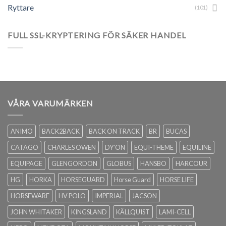
Ryttare
(101)
FULL SSL-KRYPTERING FÖR SÄKER HANDEL
VÅRA VARUMÄRKEN
ANIMO
BACK2BACK
BACK ON TRACK
BR
BUCAS
CATAGO
CHARLES OWEN
DY'ON
EQUI-THEME
EQUILINE
EQUIPAGE
GLENGORDON
GLOBUS
HANSBO
HARCOUR
HG
HORKA
HORSEGUARD
Horse Guard
HORSE LIFE
HORSEWARE
HV POLO
IMPERIAL
JACSON
JOHN WHITAKER
KINGSLAND
KÄLLQUIST
LAMI-CELL