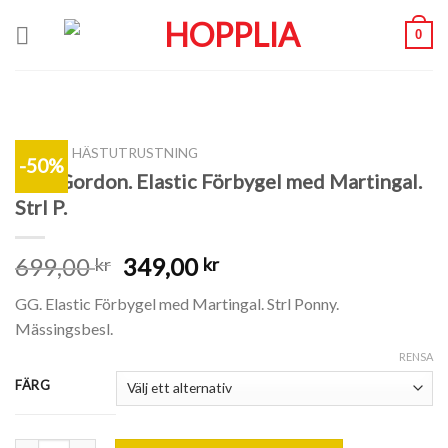
Skip
0
to
content
SHOP
/
HÄSTUTRUSTNING
-50%
GlenGordon. Elastic Förbygel med Martingal.
Strl P.
699,00
349,00
kr
kr
GG. Elastic Förbygel med Martingal. Strl Ponny.
Mässingsbesl.
RENSA
FÄRG