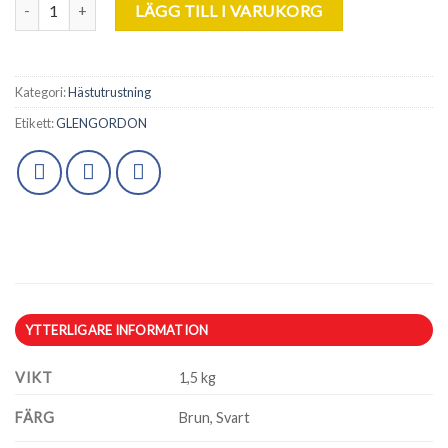
GlenGordon. Elastic Förbygel med Martingal. Strl P. mängd
LÄGG TILL I VARUKORG
Kategori:
Hästutrustning
Etikett:
GLENGORDON
YTTERLIGARE INFORMATION
VIKT
1,5 kg
FÄRG
Brun, Svart