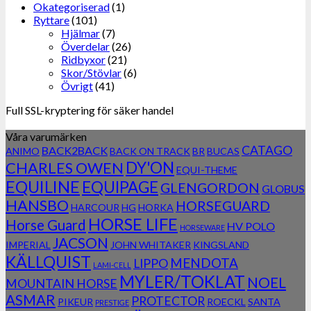
Okategoriserad
(1)
Ryttare
(101)
Hjälmar
(7)
Överdelar
(26)
Ridbyxor
(21)
Skor/Stövlar
(6)
Övrigt
(41)
Full SSL-kryptering för säker handel
Våra varumärken
CATAGO
BACK2BACK
ANIMO
BACK ON TRACK
BR
BUCAS
DY'ON
CHARLES OWEN
EQUI-THEME
EQUILINE
EQUIPAGE
GLENGORDON
GLOBUS
HANSBO
HORSEGUARD
HARCOUR
HG
HORKA
HORSE LIFE
Horse Guard
HV POLO
HORSEWARE
JACSON
IMPERIAL
JOHN WHITAKER
KINGSLAND
KÄLLQUIST
MENDOTA
LIPPO
LAMI-CELL
MYLER/TOKLAT
NOEL
MOUNTAIN HORSE
ASMAR
PROTECTOR
PIKEUR
ROECKL
SANTA
PRESTIGE