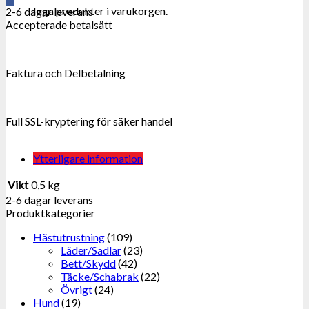
Inga produkter i varukorgen.
2-6 dagar leverans
Accepterade betalsätt
Faktura och Delbetalning
Full SSL-kryptering för säker handel
Ytterligare information
Vikt
0,5 kg
2-6 dagar leverans
Produktkategorier
Hästutrustning
(109)
Läder/Sadlar
(23)
Bett/Skydd
(42)
Täcke/Schabrak
(22)
Övrigt
(24)
Hund
(19)