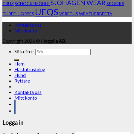
SJÖHAGEN WEAR
CRUZ
SCHOCKEMÖHLE
SPOOKS
UEQS
THREE-HORSES
VEREDUS
WEATHERBEETA
Kontakta oss
Mitt konto
Copyright 2026 ©
Hopplia AB
.
Sök efter:
Hem
Hästutrustning
Hund
Ryttare
Kontakta oss
Mitt konto
Logga in