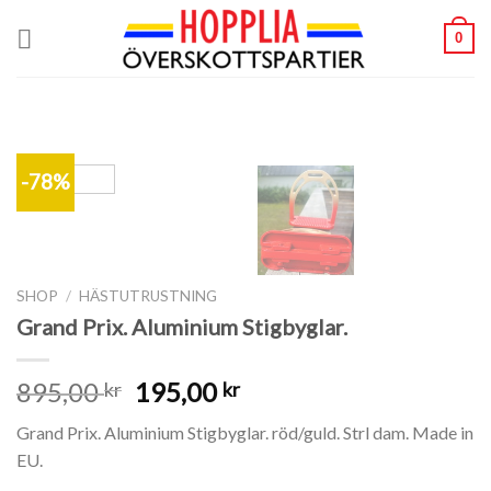
Skip
0
to
content
-78%
SHOP
/
HÄSTUTRUSTNING
Grand Prix. Aluminium Stigbyglar.
895,00
195,00
kr
kr
Grand Prix. Aluminium Stigbyglar. röd/guld. Strl dam. Made in
EU.