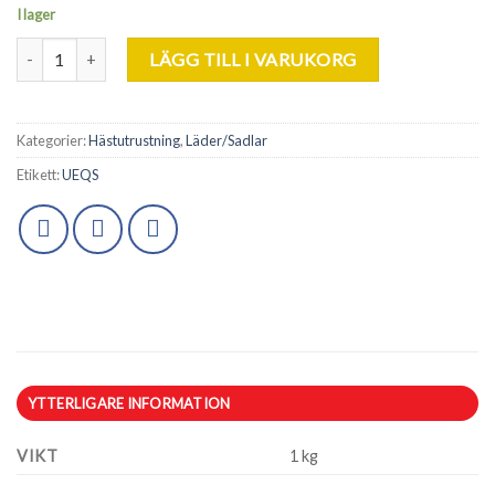
I lager
Grand Prix. Aluminium Stigbyglar. mängd
LÄGG TILL I VARUKORG
Kategorier:
Hästutrustning
,
Läder/Sadlar
Etikett:
UEQS
YTTERLIGARE INFORMATION
VIKT
1 kg