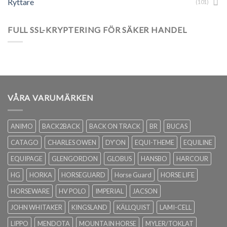
Ryttare
(101)
FULL SSL-KRYPTERING FÖR SÄKER HANDEL
VÅRA VARUMÄRKEN
ANIMO
BACK2BACK
BACK ON TRACK
BR
BUCAS
CATAGO
CHARLES OWEN
DY'ON
EQUI-THEME
EQUILINE
EQUIPAGE
GLENGORDON
GLOBUS
HANSBO
HARCOUR
HG
HORKA
HORSEGUARD
Horse Guard
HORSE LIFE
HORSEWARE
HV POLO
IMPERIAL
JACSON
JOHN WHITAKER
KINGSLAND
KÄLLQUIST
LAMI-CELL
LIPPO
MENDOTA
MOUNTAIN HORSE
MYLER/TOKLAT