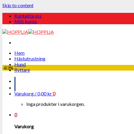
Skip to content
Kontakta oss
Mitt konto
Hem
Hästutrustning
Hund
-83%
Ryttare
Varukorg /
0,00
kr
0
Inga produkter i varukorgen.
0
Varukorg