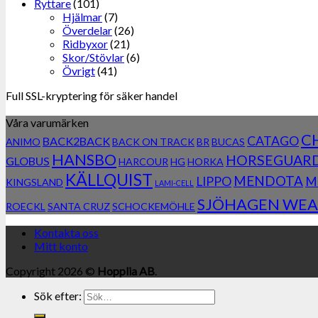
Ryttare
(101)
Hjälmar
(7)
Överdelar
(26)
Ridbyxor
(21)
Skor/Stövlar
(6)
Övrigt
(41)
Full SSL-kryptering för säker handel
Våra varumärken
C
CATAGO
BACK2BACK
ANIMO
BACK ON TRACK
BR
BUCAS
HANSBO
HORSEGUAR
GLOBUS
HARCOUR
HG
HORKA
KÄLLQUIST
MENDOTA
LIPPO
M
KINGSLAND
LAMI-CELL
SJÖHAGEN WEA
ROECKL
SANTA CRUZ
SCHOCKEMÖHLE
Kontakta oss
Mitt konto
Copyright 2026 ©
Hopplia AB
.
Sök efter: