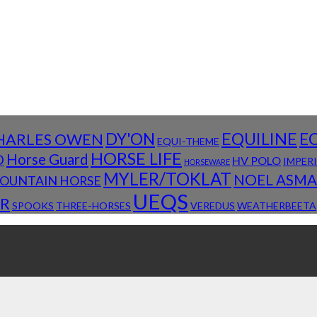
DY'ON
EQUILINE
E
HARLES OWEN
EQUI-THEME
HORSE LIFE
D
Horse Guard
HV POLO
IMPER
HORSEWARE
MYLER/TOKLAT
NOEL ASM
OUNTAIN HORSE
UEQS
R
SPOOKS
THREE-HORSES
VEREDUS
WEATHERBEETA