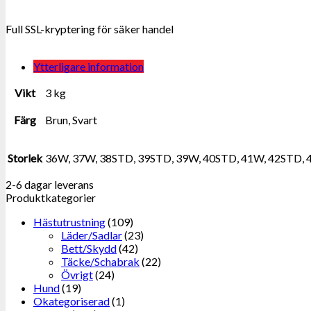
Full SSL-kryptering för säker handel
Ytterligare information
Vikt
3 kg
Färg
Brun, Svart
Storlek
36W, 37W, 38STD, 39STD, 39W, 40STD, 41W, 42STD, 
2-6 dagar leverans
Produktkategorier
Hästutrustning
(109)
Läder/Sadlar
(23)
Bett/Skydd
(42)
Täcke/Schabrak
(22)
Övrigt
(24)
Hund
(19)
Okategoriserad
(1)