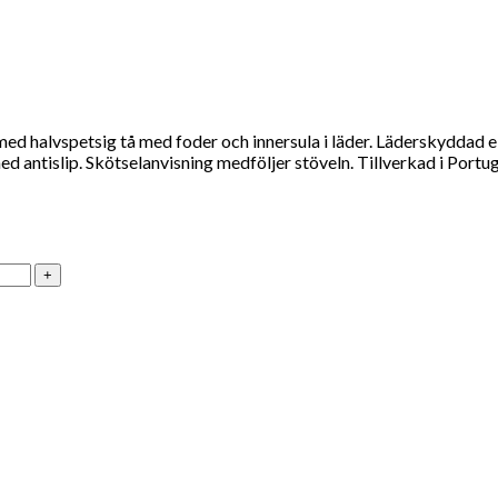
ed halvspetsig tå med foder och innersula i läder. Läderskyddad ela
antislip. Skötselanvisning medföljer stöveln. Tillverkad i Portugal