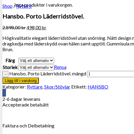
Inga produkter i varukorgen.
Shop
/
Ryttare
Hansbo. Porto Läderridstövel.
2.898,00
kr
498,00
kr
Högkvalitativ elegant läderridstövel utan snörning. Nätt design m
dragkedja med läderskydd ovan hälen samt upptill. Gummisula med 
Brun.
Färg
Rensa
Storlek
Hansbo. Porto Läderridstövel. mängd
Lägg till i varukorg
Kategorier:
Ryttare
,
Skor/Stövlar
Etikett:
HANSBO
2-6 dagar leverans
Accepterade betalsätt
Faktura och Delbetalning