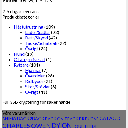
Storlek
105, 95, 115, 125
2-6 dagar leverans
Produktkategorier
Hästutrustning
(109)
Läder/Sadlar
(23)
Bett/Skydd
(42)
Täcke/Schabrak
(22)
Övrigt
(24)
Hund
(19)
Okategoriserad
(1)
Ryttare
(101)
Hjälmar
(7)
Överdelar
(26)
Ridbyxor
(21)
Skor/Stövlar
(6)
Övrigt
(41)
Full SSL-kryptering för säker handel
Våra varumärken
CATAGO
BACK2BACK
ANIMO
BACK ON TRACK
BR
BUCAS
DY'ON
CHARLES OWEN
EQUI-THEME