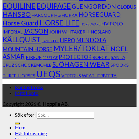
EQUILINE
EQUIPAGE
GLENGORDON
GLOBUS
HANSBO
HORSEGUARD
HARCOUR
HG
HORKA
HORSE LIFE
Horse Guard
HV POLO
HORSEWARE
JACSON
IMPERIAL
JOHN WHITAKER
KINGSLAND
KÄLLQUIST
MENDOTA
LIPPO
LAMI-CELL
MYLER/TOKLAT
NOEL
MOUNTAIN HORSE
ASMAR
PROTECTOR
PIKEUR
ROECKL
SANTA
PRESTIGE
SJÖHAGEN WEAR
CRUZ
SCHOCKEMÖHLE
SPOOKS
UEQS
THREE-HORSES
VEREDUS
WEATHERBEETA
Kontakta oss
Mitt konto
Copyright 2026 ©
Hopplia AB
.
Sök efter:
Hem
Hästutrustning