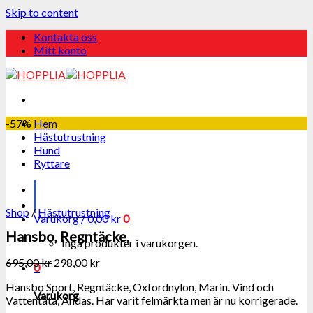
Skip to content
Kontakta oss
Mitt konto
-57%
Hem
Hästutrustning
Hund
Ryttare
Shop
/
Hästutrustning
Varukorg /
0,00
kr
0
Hansbo, Regntäcke,
Inga produkter i varukorgen.
695,00
kr
298,00
kr
0
Hansbo Sport, Regntäcke, Oxfordnylon, Marin. Vind och
Varukorg
Vattentäta, Andas. Har varit felmärkta men är nu korrigerade.