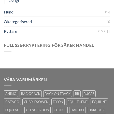
Övrigt
Hund
(19)
Okategoriserad
(1)
Ryttare
(101)
FULL SSL-KRYPTERING FÖR SÄKER HANDEL
VÅRA VARUMÄRKEN
ANIMO
BACK2BACK
BACK ON TRACK
BR
BUCAS
CATAGO
CHARLES OWEN
DY'ON
EQUI-THEME
EQUILINE
EQUIPAGE
GLENGORDON
GLOBUS
HANSBO
HARCOUR