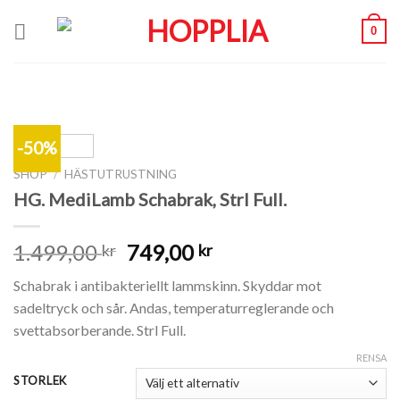
Skip
0
to
content
-50%
SHOP
/
HÄSTUTRUSTNING
HG. MediLamb Schabrak, Strl Full.
1.499,00
749,00
kr
kr
Schabrak i antibakteriellt lammskinn. Skyddar mot
sadeltryck och sår. Andas, temperaturreglerande och
svettabsorberande. Strl Full.
RENSA
STORLEK