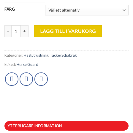
FÄRG
HG. MediLamb Schabrak, Strl Full. mängd
LÄGG TILL I VARUKORG
Kategorier:
Hästutrustning
,
Täcke/Schabrak
Etikett:
Horse Guard
YTTERLIGARE INFORMATION