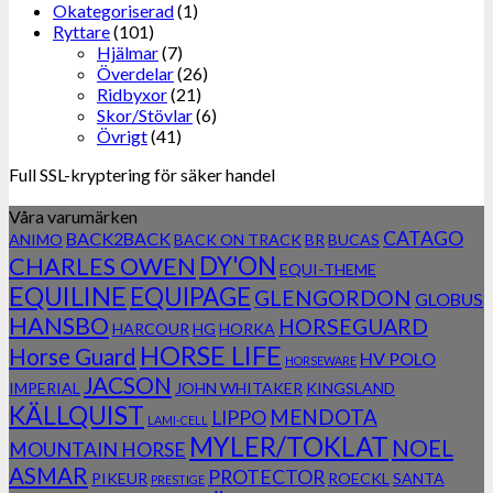
Okategoriserad
(1)
Ryttare
(101)
Hjälmar
(7)
Överdelar
(26)
Ridbyxor
(21)
Skor/Stövlar
(6)
Övrigt
(41)
Full SSL-kryptering för säker handel
Våra varumärken
CATAGO
BACK2BACK
ANIMO
BACK ON TRACK
BR
BUCAS
DY'ON
CHARLES OWEN
EQUI-THEME
EQUILINE
EQUIPAGE
GLENGORDON
GLOBUS
HANSBO
HORSEGUARD
HARCOUR
HG
HORKA
HORSE LIFE
Horse Guard
HV POLO
HORSEWARE
JACSON
IMPERIAL
JOHN WHITAKER
KINGSLAND
KÄLLQUIST
MENDOTA
LIPPO
LAMI-CELL
MYLER/TOKLAT
NOEL
MOUNTAIN HORSE
ASMAR
PROTECTOR
PIKEUR
ROECKL
SANTA
PRESTIGE