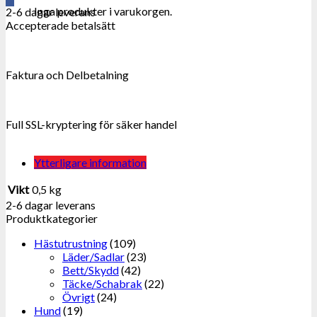
Inga produkter i varukorgen.
2-6 dagar leverans
Accepterade betalsätt
Faktura och Delbetalning
Full SSL-kryptering för säker handel
Ytterligare information
Vikt
0,5 kg
2-6 dagar leverans
Produktkategorier
Hästutrustning
(109)
Läder/Sadlar
(23)
Bett/Skydd
(42)
Täcke/Schabrak
(22)
Övrigt
(24)
Hund
(19)