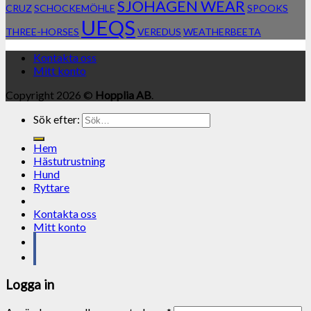
SJÖHAGEN WEAR
CRUZ
SCHOCKEMÖHLE
SPOOKS
UEQS
THREE-HORSES
VEREDUS
WEATHERBEETA
Kontakta oss
Mitt konto
Copyright 2026 ©
Hopplia AB
.
Sök efter:
Hem
Hästutrustning
Hund
Ryttare
Kontakta oss
Mitt konto
Logga in