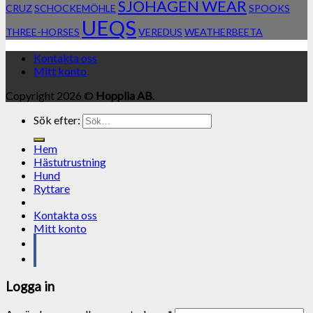
SJÖHAGEN WEAR
CRUZ
SCHOCKEMÖHLE
SPOOKS
UEQS
THREE-HORSES
VEREDUS
WEATHERBEETA
Kontakta oss
Mitt konto
Copyright 2026 ©
Hopplia AB
.
Sök efter:
Hem
Hästutrustning
Hund
Ryttare
Kontakta oss
Mitt konto
Logga in