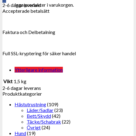
Inga produkter i varukorgen.
2-6 dagar leverans
Accepterade betalsätt
Faktura och Delbetalning
Full SSL-kryptering för säker handel
Ytterligare information
Vikt
1,5 kg
2-6 dagar leverans
Produktkategorier
Hästutrustning
(109)
Läder/Sadlar
(23)
Bett/Skydd
(42)
Täcke/Schabrak
(22)
Övrigt
(24)
Hund
(19)