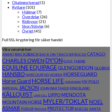
Okategoriserad
(1)
Ryttare
(101)
Hjälmar
(7)
Överdelar
(26)
Ridbyxor
(21)
Skor/Stövlar
(6)
Övrigt
(41)
Full SSL-kryptering för säker handel
Våra varumärken
CATAGO
BACK2BACK
ANIMO
BACK ON TRACK
BR
BUCAS
DY'ON
CHARLES OWEN
EQUI-THEME
EQUILINE
EQUIPAGE
GLENGORDON
GLOBUS
HANSBO
HORSEGUARD
HARCOUR
HG
HORKA
HORSE LIFE
Horse Guard
HV POLO
HORSEWARE
JACSON
IMPERIAL
JOHN WHITAKER
KINGSLAND
KÄLLQUIST
MENDOTA
LIPPO
LAMI-CELL
MYLER/TOKLAT
NOEL
MOUNTAIN HORSE
ASMAR
PROTECTOR
PIKEUR
ROECKL
SANTA
PRESTIGE