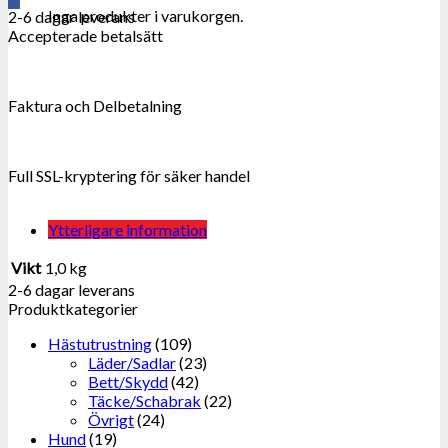
Inga produkter i varukorgen.
2-6 dagar leverans
Accepterade betalsätt
Faktura och Delbetalning
Full SSL-kryptering för säker handel
Ytterligare information
Vikt
1,0 kg
2-6 dagar leverans
Produktkategorier
Hästutrustning
(109)
Läder/Sadlar
(23)
Bett/Skydd
(42)
Täcke/Schabrak
(22)
Övrigt
(24)
Hund
(19)