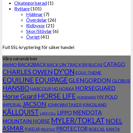
Okategoriserad
(1)
Ryttare
(101)
Hjälmar
(7)
Överdelar
(26)
Ridbyxor
(21)
Skor/Stövlar
(6)
Övrigt
(41)
Full SSL-kryptering för säker handel
Våra varumärken
CATAGO
BACK2BACK
ANIMO
BACK ON TRACK
BR
BUCAS
DY'ON
CHARLES OWEN
EQUI-THEME
EQUILINE
EQUIPAGE
GLENGORDON
GLOBUS
HANSBO
HORSEGUARD
HARCOUR
HG
HORKA
HORSE LIFE
Horse Guard
HV POLO
HORSEWARE
JACSON
IMPERIAL
JOHN WHITAKER
KINGSLAND
KÄLLQUIST
MENDOTA
LIPPO
LAMI-CELL
MYLER/TOKLAT
NOEL
MOUNTAIN HORSE
ASMAR
PROTECTOR
PIKEUR
ROECKL
SANTA
PRESTIGE