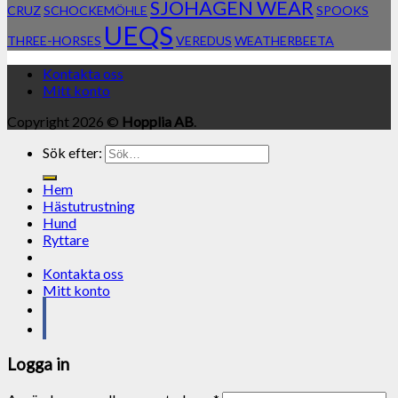
SJÖHAGEN WEAR
CRUZ
SCHOCKEMÖHLE
SPOOKS
UEQS
THREE-HORSES
VEREDUS
WEATHERBEETA
Kontakta oss
Mitt konto
Copyright 2026 ©
Hopplia AB
.
Sök efter:
Hem
Hästutrustning
Hund
Ryttare
Kontakta oss
Mitt konto
Logga in