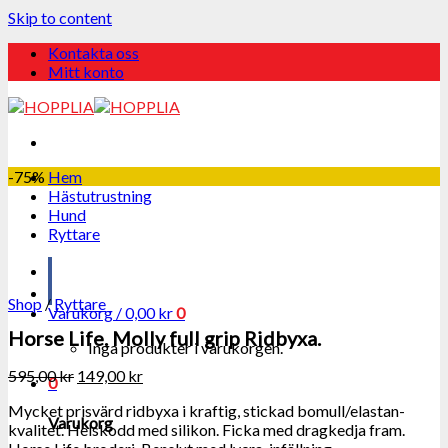
Skip to content
Kontakta oss
Mitt konto
-75%
Hem
Hästutrustning
Hund
Ryttare
Shop
/
Ryttare
Varukorg /
0,00
kr
0
Horse Life. Molly full grip Ridbyxa.
Inga produkter i varukorgen.
595,00
kr
149,00
kr
0
Mycket prisvärd ridbyxa i kraftig, stickad bomull/elastan-
Varukorg
kvalitet. Helskodd med silikon. Ficka med dragkedja fram.