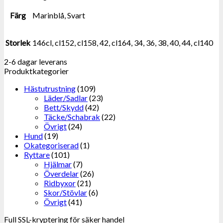
Färg
Marinblå, Svart
Storlek
146cl, cl152, cl158, 42, cl164, 34, 36, 38, 40, 44, cl140
2-6 dagar leverans
Produktkategorier
Hästutrustning
(109)
Läder/Sadlar
(23)
Bett/Skydd
(42)
Täcke/Schabrak
(22)
Övrigt
(24)
Hund
(19)
Okategoriserad
(1)
Ryttare
(101)
Hjälmar
(7)
Överdelar
(26)
Ridbyxor
(21)
Skor/Stövlar
(6)
Övrigt
(41)
Full SSL-kryptering för säker handel