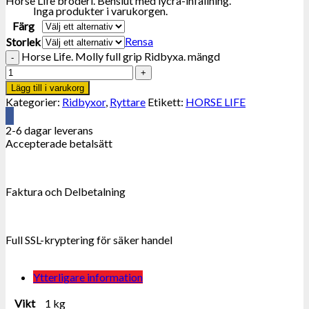
Horse Life broderi. Benslut med lycra-infällning.
Inga produkter i varukorgen.
Färg
Rensa
Storlek
Horse Life. Molly full grip Ridbyxa. mängd
Lägg till i varukorg
Kategorier:
Ridbyxor
,
Ryttare
Etikett:
HORSE LIFE
2-6 dagar leverans
Accepterade betalsätt
Faktura och Delbetalning
Full SSL-kryptering för säker handel
Ytterligare information
Vikt
1 kg