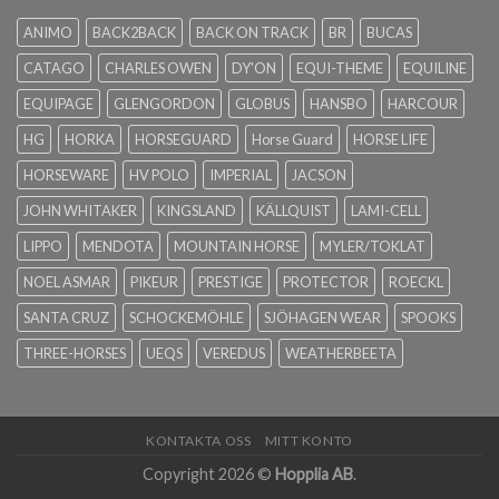
ANIMO
BACK2BACK
BACK ON TRACK
BR
BUCAS
CATAGO
CHARLES OWEN
DY'ON
EQUI-THEME
EQUILINE
EQUIPAGE
GLENGORDON
GLOBUS
HANSBO
HARCOUR
HG
HORKA
HORSEGUARD
Horse Guard
HORSE LIFE
HORSEWARE
HV POLO
IMPERIAL
JACSON
JOHN WHITAKER
KINGSLAND
KÄLLQUIST
LAMI-CELL
LIPPO
MENDOTA
MOUNTAIN HORSE
MYLER/TOKLAT
NOEL ASMAR
PIKEUR
PRESTIGE
PROTECTOR
ROECKL
SANTA CRUZ
SCHOCKEMÖHLE
SJÖHAGEN WEAR
SPOOKS
THREE-HORSES
UEQS
VEREDUS
WEATHERBEETA
KONTAKTA OSS
MITT KONTO
Copyright 2026 ©
Hopplia AB
.