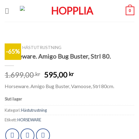
Skip
0
to
content
SHOP
/
HÄSTUTRUSTNING
-65%
Horseware. Amigo Bug Buster, Strl 80.
1.699,00
595,00
kr
kr
Horseware. Amigo Bug Buster, Vamoose, Strl 80cm.
Slut i lager
Kategori:
Hästutrustning
Etikett:
HORSEWARE