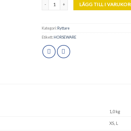
Horseware. Cara Ladies T-Shirt. mängd
LÄGG TILL I VARUKO
Kategori:
Ryttare
Etikett:
HORSEWARE
1,0 kg
XS, L