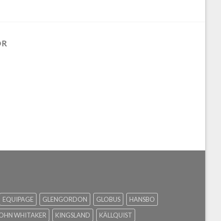
ÖR
EQUIPAGE
GLENGORDON
GLOBUS
HANSBO
OHN WHITAKER
KINGSLAND
KÄLLQUIST