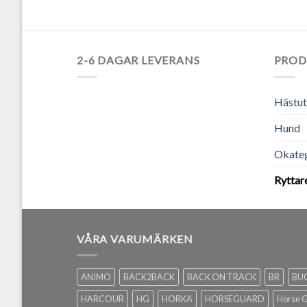
2-6 DAGAR LEVERANS
PROD
Hästut
Hund
Okateg
Ryttar
VÅRA VARUMÄRKEN
ANIMO
BACK2BACK
BACK ON TRACK
BR
BU
HARCOUR
HG
HORKA
HORSEGUARD
Horse 