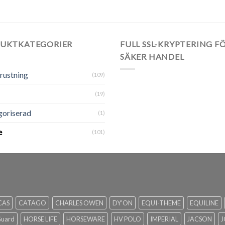
UKTKATEGORIER
FULL SSL-KRYPTERING F
SÄKER HANDEL
rustning
(109)
(19)
oriserad
(1)
e
(101)
CAS
CATAGO
CHARLES OWEN
DY'ON
EQUI-THEME
EQUILINE
Guard
HORSE LIFE
HORSEWARE
HV POLO
IMPERIAL
JACSON
J