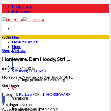
Skip
Kontakta oss
to
Mitt konto
content
-50%
Hem
Hästutrustning
Hund
Shop
/
Ryttare
Ryttare
Horseware. Dam Hoody, Strl L.
695,00
kr
345,00
kr
Varukorg /
0,00
kr
0
Horseware, Newmarket dam hoody, Strl L.
Inga produkter i varukorgen.
Slut i lager
0
Kategori:
Ryttare
Etikett:
HORSEWARE
Varukorg
2-6 dagar leverans
Inga produkter i varukorgen.
Accepterade betalsätt