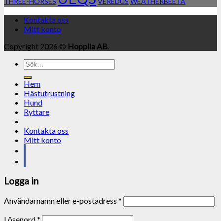
THREE-HORSES
VEREDUS
WEATHERBEETA
Kontakta oss
Mitt konto
Copyright 2026 ©
Hopplia AB
.
Sök
efter:
Hem
Hästutrustning
Hund
Ryttare
Kontakta oss
Mitt konto
Logga in
Användarnamn eller e-postadress
*
Lösenord
*