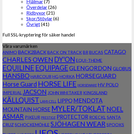
Hjälmar
(7)
Överdelar
(26)
Ridbyxor
(21)
Skor/Stövlar
(6)
Övrigt
(41)
Full SSL-kryptering för säker handel
Våra varumärken
CATAGO
BACK2BACK
ANIMO
BACK ON TRACK
BR
BUCAS
DY'ON
CHARLES OWEN
EQUI-THEME
EQUILINE
EQUIPAGE
GLENGORDON
GLOBUS
HANSBO
HORSEGUARD
HARCOUR
HG
HORKA
HORSE LIFE
Horse Guard
HV POLO
HORSEWARE
JACSON
IMPERIAL
JOHN WHITAKER
KINGSLAND
KÄLLQUIST
MENDOTA
LIPPO
LAMI-CELL
MYLER/TOKLAT
NOEL
MOUNTAIN HORSE
ASMAR
PROTECTOR
PIKEUR
ROECKL
SANTA
PRESTIGE
SJÖHAGEN WEAR
CRUZ
SCHOCKEMÖHLE
SPOOKS
UEQS