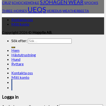
SJÖHAGEN WEAR
CRUZ
SCHOCKEMÖHLE
SPOOKS
UEQS
THREE-HORSES
VEREDUS
WEATHERBEETA
Kontakta oss
Mitt konto
Copyright 2026 ©
Hopplia AB
.
Sök efter:
Hem
Hästutrustning
Hund
Ryttare
Kontakta oss
Mitt konto
Logga in