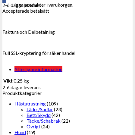
Inga produkter i varukorgen.
2-6 dagar leverans
Accepterade betalsätt
Faktura och Delbetalning
Full SSL-kryptering för säker handel
Ytterligare information
Vikt
0,25 kg
2-6 dagar leverans
Produktkategorier
Hästutrustning
(109)
Läder/Sadlar
(23)
Bett/Skydd
(42)
Täcke/Schabrak
(22)
Övrigt
(24)
Hund
(19)