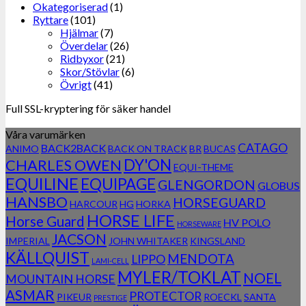
Okategoriserad
(1)
Ryttare
(101)
Hjälmar
(7)
Överdelar
(26)
Ridbyxor
(21)
Skor/Stövlar
(6)
Övrigt
(41)
Full SSL-kryptering för säker handel
Våra varumärken
CATAGO
BACK2BACK
ANIMO
BACK ON TRACK
BR
BUCAS
DY'ON
CHARLES OWEN
EQUI-THEME
EQUILINE
EQUIPAGE
GLENGORDON
GLOBUS
HANSBO
HORSEGUARD
HARCOUR
HG
HORKA
HORSE LIFE
Horse Guard
HV POLO
HORSEWARE
JACSON
IMPERIAL
JOHN WHITAKER
KINGSLAND
KÄLLQUIST
MENDOTA
LIPPO
LAMI-CELL
MYLER/TOKLAT
NOEL
MOUNTAIN HORSE
ASMAR
PROTECTOR
PIKEUR
ROECKL
SANTA
PRESTIGE