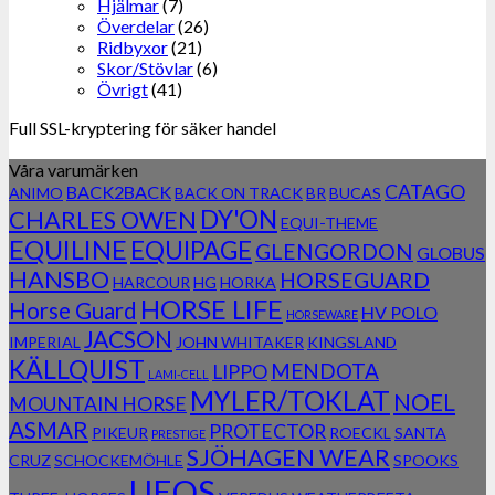
Hjälmar
(7)
Överdelar
(26)
Ridbyxor
(21)
Skor/Stövlar
(6)
Övrigt
(41)
Full SSL-kryptering för säker handel
Våra varumärken
CATAGO
BACK2BACK
ANIMO
BACK ON TRACK
BR
BUCAS
DY'ON
CHARLES OWEN
EQUI-THEME
EQUILINE
EQUIPAGE
GLENGORDON
GLOBUS
HANSBO
HORSEGUARD
HARCOUR
HG
HORKA
HORSE LIFE
Horse Guard
HV POLO
HORSEWARE
JACSON
IMPERIAL
JOHN WHITAKER
KINGSLAND
KÄLLQUIST
MENDOTA
LIPPO
LAMI-CELL
MYLER/TOKLAT
NOEL
MOUNTAIN HORSE
ASMAR
PROTECTOR
PIKEUR
ROECKL
SANTA
PRESTIGE
SJÖHAGEN WEAR
CRUZ
SCHOCKEMÖHLE
SPOOKS
UEQS