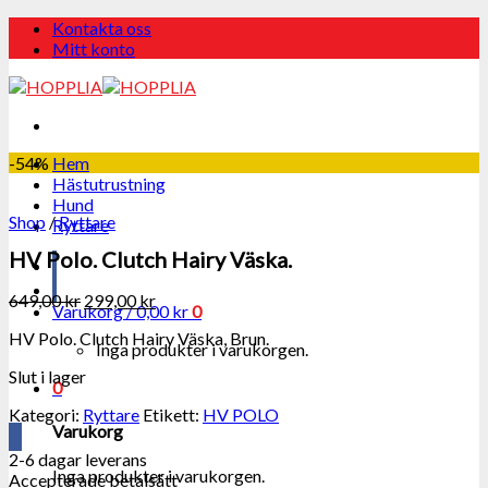
Skip
Kontakta oss
to
Mitt konto
content
-54%
Hem
Hästutrustning
Hund
Shop
/
Ryttare
Ryttare
HV Polo. Clutch Hairy Väska.
649,00
kr
299,00
kr
Varukorg /
0,00
kr
0
HV Polo. Clutch Hairy Väska, Brun.
Inga produkter i varukorgen.
Slut i lager
0
Kategori:
Ryttare
Etikett:
HV POLO
Varukorg
2-6 dagar leverans
Inga produkter i varukorgen.
Accepterade betalsätt