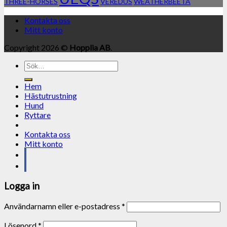
THREE-HORSES
VEREDUS
WEATHERBEETA
Kontakta oss
Mitt konto
Copyright 2026 ©
Hopplia AB
.
Sök
efter:
Hem
Hästutrustning
Hund
Ryttare
Kontakta oss
Mitt konto
Logga in
Användarnamn eller e-postadress
*
Lösenord
*