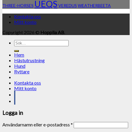
UEQS
THREE-HORSES
VEREDUS
WEATHERBEETA
Kontakta oss
Mitt konto
Copyright 2026 ©
Hopplia AB
.
Sök
efter:
Hem
Hästutrustning
Hund
Ryttare
Kontakta oss
Mitt konto
Logga in
Användarnamn eller e-postadress
*