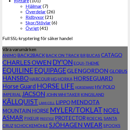
Ryttare
(101)
Hjälmar
(7)
Överdelar
(26)
Ridbyxor
(21)
Skor/Stövlar
(6)
Övrigt
(41)
Full SSL-kryptering för säker handel
Våra varumärken
CATAGO
BACK2BACK
ANIMO
BACK ON TRACK
BR
BUCAS
DY'ON
CHARLES OWEN
EQUI-THEME
EQUILINE
EQUIPAGE
GLENGORDON
GLOBUS
HANSBO
HORSEGUARD
HARCOUR
HG
HORKA
HORSE LIFE
Horse Guard
HV POLO
HORSEWARE
JACSON
IMPERIAL
JOHN WHITAKER
KINGSLAND
KÄLLQUIST
MENDOTA
LIPPO
LAMI-CELL
MYLER/TOKLAT
NOEL
MOUNTAIN HORSE
ASMAR
PROTECTOR
PIKEUR
ROECKL
SANTA
PRESTIGE
SJÖHAGEN WEAR
CRUZ
SCHOCKEMÖHLE
SPOOKS