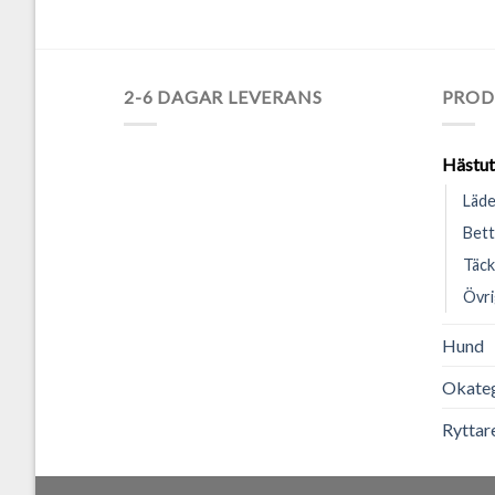
2-6 DAGAR LEVERANS
PROD
Hästut
Läde
Bett
Täck
Övri
Hund
Okateg
Ryttar