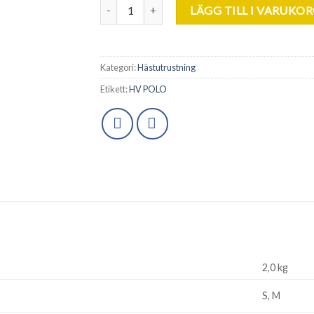
HV Polo. Mercado Skrittäcke. mängd
LÄGG TILL I VARUKO
Kategori:
Hästutrustning
Etikett:
HV POLO
2,0 kg
S, M