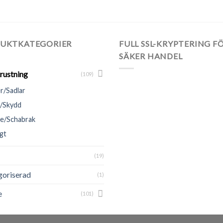
UKTKATEGORIER
FULL SSL-KRYPTERING F
SÄKER HANDEL
rustning
(109)
r/Sadlar
/Skydd
e/Schabrak
gt
(19)
oriserad
(1)
e
(101)