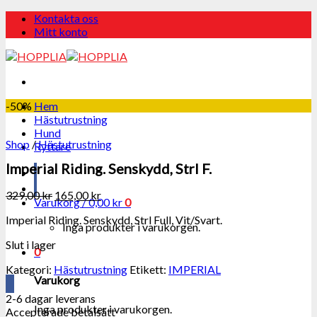
Skip
Kontakta oss
to
Mitt konto
content
-50%
Hem
Hästutrustning
Hund
Shop
/
Hästutrustning
Ryttare
Imperial Riding. Senskydd, Strl F.
329,00
kr
165,00
kr
Varukorg /
0,00
kr
0
Imperial Riding. Senskydd, Strl Full, Vit/Svart.
Inga produkter i varukorgen.
Slut i lager
0
Kategori:
Hästutrustning
Etikett:
IMPERIAL
Varukorg
2-6 dagar leverans
Inga produkter i varukorgen.
Accepterade betalsätt