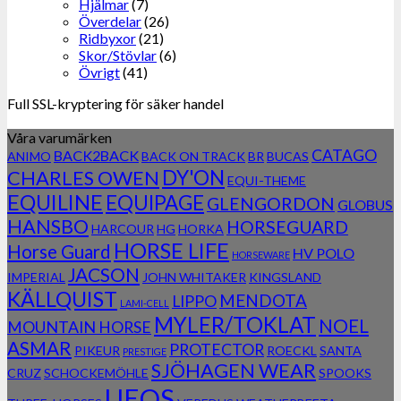
Hjälmar
(7)
Överdelar
(26)
Ridbyxor
(21)
Skor/Stövlar
(6)
Övrigt
(41)
Full SSL-kryptering för säker handel
Våra varumärken
CATAGO
BACK2BACK
ANIMO
BACK ON TRACK
BR
BUCAS
DY'ON
CHARLES OWEN
EQUI-THEME
EQUILINE
EQUIPAGE
GLENGORDON
GLOBUS
HANSBO
HORSEGUARD
HARCOUR
HG
HORKA
HORSE LIFE
Horse Guard
HV POLO
HORSEWARE
JACSON
IMPERIAL
JOHN WHITAKER
KINGSLAND
KÄLLQUIST
MENDOTA
LIPPO
LAMI-CELL
MYLER/TOKLAT
NOEL
MOUNTAIN HORSE
ASMAR
PROTECTOR
PIKEUR
ROECKL
SANTA
PRESTIGE
SJÖHAGEN WEAR
CRUZ
SCHOCKEMÖHLE
SPOOKS
UEQS