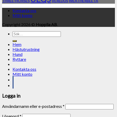
THREE-HORSES
VEREDUS
WEATHERBEETA
Kontakta oss
Mitt konto
Copyright 2026 ©
Hopplia AB
.
Sök
efter:
Hem
Hästutrustning
Hund
Ryttare
Kontakta oss
Mitt konto
Logga in
Användarnamn eller e-postadress
*
Lösenord
*