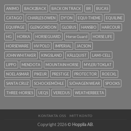
ANIMO
BACK2BACK
BACK ON TRACK
BR
BUCAS
CATAGO
CHARLES OWEN
DY'ON
EQUI-THEME
EQUILINE
EQUIPAGE
GLENGORDON
GLOBUS
HANSBO
HARCOUR
HG
HORKA
HORSEGUARD
Horse Guard
HORSE LIFE
HORSEWARE
HV POLO
IMPERIAL
JACSON
JOHN WHITAKER
KINGSLAND
KÄLLQUIST
LAMI-CELL
LIPPO
MENDOTA
MOUNTAIN HORSE
MYLER/TOKLAT
NOEL ASMAR
PIKEUR
PRESTIGE
PROTECTOR
ROECKL
SANTA CRUZ
SCHOCKEMÖHLE
SJÖHAGEN WEAR
SPOOKS
THREE-HORSES
UEQS
VEREDUS
WEATHERBEETA
KONTAKTA OSS
MITT KONTO
Copyright 2026 ©
Hopplia AB
.