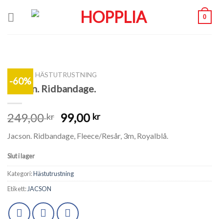
Skip
0
to
content
SHOP
/
HÄSTUTRUSTNING
-60%
Jacson. Ridbandage.
249,00
99,00
kr
kr
Jacson. Ridbandage, Fleece/Resår, 3m, Royalblå.
Slut i lager
Kategori:
Hästutrustning
Etikett:
JACSON