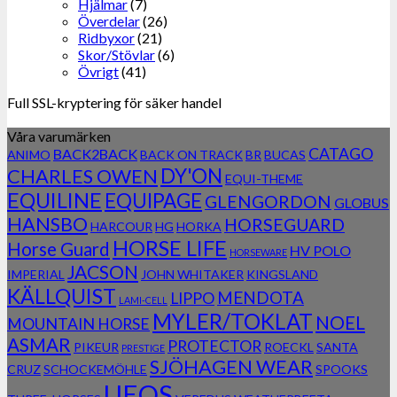
Hjälmar
(7)
Överdelar
(26)
Ridbyxor
(21)
Skor/Stövlar
(6)
Övrigt
(41)
Full SSL-kryptering för säker handel
Våra varumärken
CATAGO
BACK2BACK
ANIMO
BACK ON TRACK
BR
BUCAS
DY'ON
CHARLES OWEN
EQUI-THEME
EQUILINE
EQUIPAGE
GLENGORDON
GLOBUS
HANSBO
HORSEGUARD
HARCOUR
HG
HORKA
HORSE LIFE
Horse Guard
HV POLO
HORSEWARE
JACSON
IMPERIAL
JOHN WHITAKER
KINGSLAND
KÄLLQUIST
MENDOTA
LIPPO
LAMI-CELL
MYLER/TOKLAT
NOEL
MOUNTAIN HORSE
ASMAR
PROTECTOR
PIKEUR
ROECKL
SANTA
PRESTIGE
SJÖHAGEN WEAR
CRUZ
SCHOCKEMÖHLE
SPOOKS
UEQS