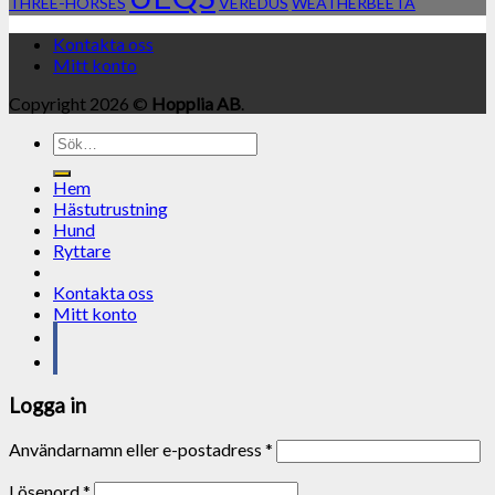
THREE-HORSES
VEREDUS
WEATHERBEETA
Kontakta oss
Mitt konto
Copyright 2026 ©
Hopplia AB
.
Sök
efter:
Hem
Hästutrustning
Hund
Ryttare
Kontakta oss
Mitt konto
Logga in
Användarnamn eller e-postadress
*
Lösenord
*