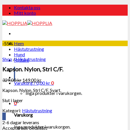
Skip
Kontakta oss
to
Mitt konto
content
-55%
Hem
Hästutrustning
Hund
Shop
/
Hästutrustning
Ryttare
Kapson. Nylon, Strl C/F.
329,00
kr
149,00
kr
Varukorg /
0,00
kr
0
Kapson. Nylon, Strl C/F, Svart.
Inga produkter i varukorgen.
Slut i lager
0
Kategori:
Hästutrustning
Varukorg
2-6 dagar leverans
Inga produkter i varukorgen.
Accepterade betalsätt