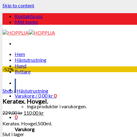
Skip to content
Kontakta oss
Mitt konto
Hem
Hästutrustning
Hund
-52%
Ryttare
Shop
/
Hästutrustning
Varukorg /
0,00
kr
0
Keratex. Hovgel.
Inga produkter i varukorgen.
229,00
kr
110,00
kr
0
Keratex. Hovgel,500ml.
Varukorg
Slut i lager