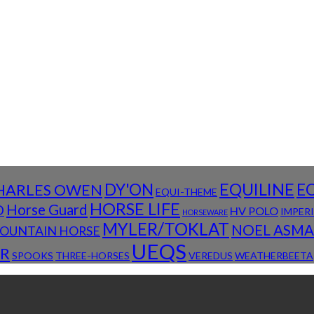
DY'ON
EQUILINE
E
HARLES OWEN
EQUI-THEME
HORSE LIFE
D
Horse Guard
HV POLO
IMPER
HORSEWARE
MYLER/TOKLAT
NOEL ASM
OUNTAIN HORSE
UEQS
R
SPOOKS
THREE-HORSES
VEREDUS
WEATHERBEETA