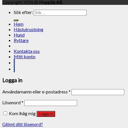
Copyright 2026 ©
Hopplia AB
.
Sök efter:
Hem
Hästutrustning
Hund
Ryttare
Kontakta oss
Mitt konto
Logga in
Användarnamn eller e-postadress
*
Lösenord
*
Kom ihåg mig
Logga in
Glömt ditt lösenord?