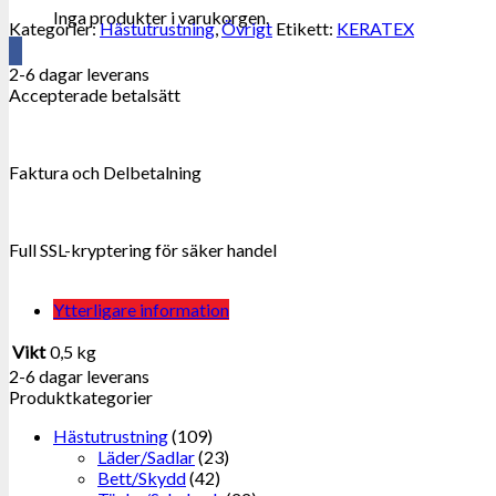
Inga produkter i varukorgen.
Kategorier:
Hästutrustning
,
Övrigt
Etikett:
KERATEX
2-6 dagar leverans
Accepterade betalsätt
Faktura och Delbetalning
Full SSL-kryptering för säker handel
Ytterligare information
Vikt
0,5 kg
2-6 dagar leverans
Produktkategorier
Hästutrustning
(109)
Läder/Sadlar
(23)
Bett/Skydd
(42)