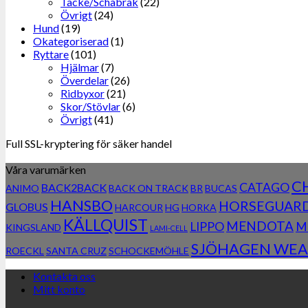
Täcke/Schabrak
(22)
Övrigt
(24)
Hund
(19)
Okategoriserad
(1)
Ryttare
(101)
Hjälmar
(7)
Överdelar
(26)
Ridbyxor
(21)
Skor/Stövlar
(6)
Övrigt
(41)
Full SSL-kryptering för säker handel
Våra varumärken
C
CATAGO
BACK2BACK
ANIMO
BACK ON TRACK
BR
BUCAS
HANSBO
HORSEGUAR
GLOBUS
HARCOUR
HG
HORKA
KÄLLQUIST
MENDOTA
LIPPO
M
KINGSLAND
LAMI-CELL
SJÖHAGEN WEA
ROECKL
SANTA CRUZ
SCHOCKEMÖHLE
Kontakta oss
Mitt konto