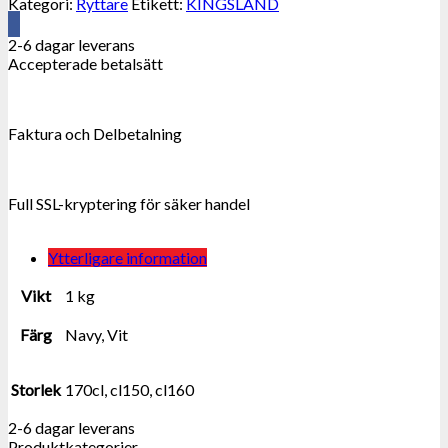
Kategori:
Ryttare
Etikett:
KINGSLAND
mängd
2-6 dagar leverans
Accepterade betalsätt
Faktura och Delbetalning
Full SSL-kryptering för säker handel
Ytterligare information
Vikt
1 kg
Färg
Navy, Vit
Storlek
170cl, cl150, cl160
2-6 dagar leverans
Produktkategorier