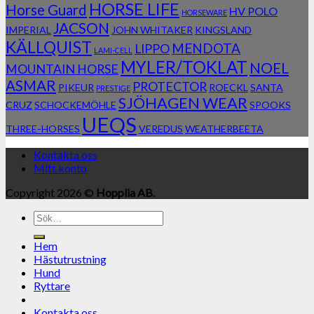
HORSE LIFE
Horse Guard
HV POLO
HORSEWARE
JACSON
IMPERIAL
JOHN WHITAKER
KINGSLAND
KÄLLQUIST
MENDOTA
LIPPO
LAMI-CELL
MYLER/TOKLAT
NOEL
MOUNTAIN HORSE
ASMAR
PROTECTOR
PIKEUR
ROECKL
SANTA
PRESTIGE
SJÖHAGEN WEAR
CRUZ
SCHOCKEMÖHLE
SPOOKS
UEQS
THREE-HORSES
VEREDUS
WEATHERBEETA
Kontakta oss
Mitt konto
Copyright 2026 ©
Hopplia AB
.
Sök
efter:
Hem
Hästutrustning
Hund
Ryttare
Kontakta oss