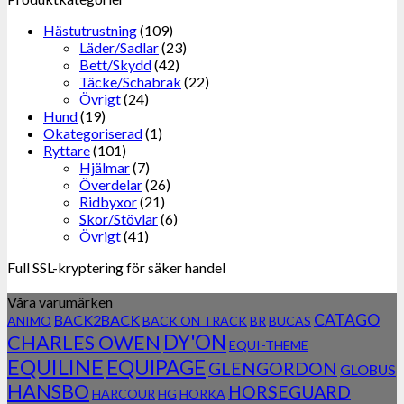
Hästutrustning
(109)
Läder/Sadlar
(23)
Bett/Skydd
(42)
Täcke/Schabrak
(22)
Övrigt
(24)
Hund
(19)
Okategoriserad
(1)
Ryttare
(101)
Hjälmar
(7)
Överdelar
(26)
Ridbyxor
(21)
Skor/Stövlar
(6)
Övrigt
(41)
Full SSL-kryptering för säker handel
Våra varumärken
CATAGO
BACK2BACK
ANIMO
BACK ON TRACK
BR
BUCAS
DY'ON
CHARLES OWEN
EQUI-THEME
EQUILINE
EQUIPAGE
GLENGORDON
GLOBUS
HANSBO
HORSEGUARD
HARCOUR
HG
HORKA