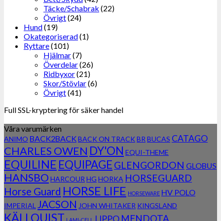
Täcke/Schabrak
(22)
Övrigt
(24)
Hund
(19)
Okategoriserad
(1)
Ryttare
(101)
Hjälmar
(7)
Överdelar
(26)
Ridbyxor
(21)
Skor/Stövlar
(6)
Övrigt
(41)
Full SSL-kryptering för säker handel
Våra varumärken
CATAGO
BACK2BACK
ANIMO
BACK ON TRACK
BR
BUCAS
DY'ON
CHARLES OWEN
EQUI-THEME
EQUILINE
EQUIPAGE
GLENGORDON
GLOBUS
HANSBO
HORSEGUARD
HARCOUR
HG
HORKA
HORSE LIFE
Horse Guard
HV POLO
HORSEWARE
JACSON
IMPERIAL
JOHN WHITAKER
KINGSLAND
KÄLLQUIST
MENDOTA
LIPPO
LAMI-CELL