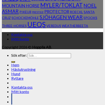
MYLER/TOKLAT
NOEL
MOUNTAIN HORSE
ASMAR
PROTECTOR
PIKEUR
ROECKL
SANTA
PRESTIGE
SJÖHAGEN WEAR
CRUZ
SCHOCKEMÖHLE
SPOOKS
UEQS
THREE-HORSES
VEREDUS
WEATHERBEETA
Kontakta oss
Mitt konto
Copyright 2026 ©
Hopplia AB
.
Sök efter:
Hem
Hästutrustning
Hund
Ryttare
Kontakta oss
Mitt konto