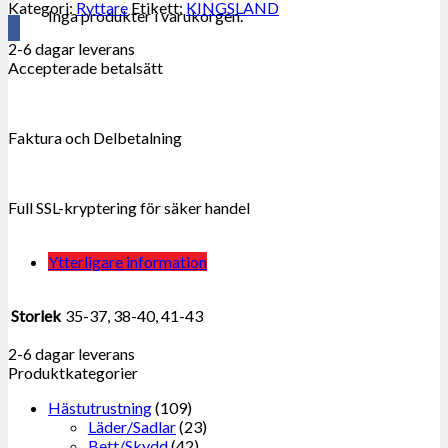
Kategori:
Ryttare
Etikett:
KINGSLAND
Inga produkter i varukorgen.
2-6 dagar leverans
Accepterade betalsätt
Faktura och Delbetalning
Full SSL-kryptering för säker handel
Ytterligare information
Storlek
35-37, 38-40, 41-43
2-6 dagar leverans
Produktkategorier
Hästutrustning
(109)
Läder/Sadlar
(23)
Bett/Skydd
(42)