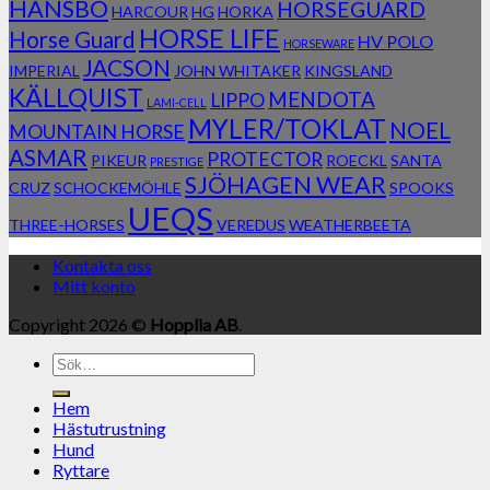
HANSBO
HORSEGUARD
HARCOUR
HG
HORKA
HORSE LIFE
Horse Guard
HV POLO
HORSEWARE
JACSON
IMPERIAL
JOHN WHITAKER
KINGSLAND
KÄLLQUIST
MENDOTA
LIPPO
LAMI-CELL
MYLER/TOKLAT
NOEL
MOUNTAIN HORSE
ASMAR
PROTECTOR
PIKEUR
ROECKL
SANTA
PRESTIGE
SJÖHAGEN WEAR
CRUZ
SCHOCKEMÖHLE
SPOOKS
UEQS
THREE-HORSES
VEREDUS
WEATHERBEETA
Kontakta oss
Mitt konto
Copyright 2026 ©
Hopplia AB
.
Sök
efter:
Hem
Hästutrustning
Hund
Ryttare