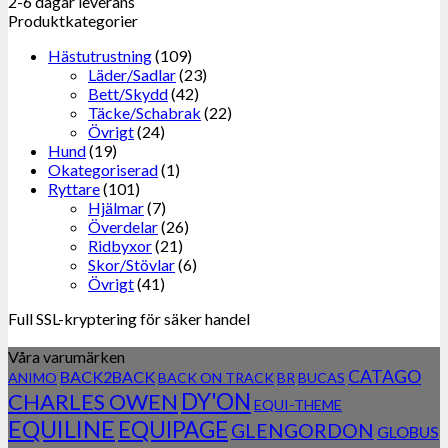
2-6 dagar leverans
Produktkategorier
Hästutrustning
(109)
Läder/Sadlar
(23)
Bett/Skydd
(42)
Täcke/Schabrak
(22)
Övrigt
(24)
Hund
(19)
Okategoriserad
(1)
Ryttare
(101)
Hjälmar
(7)
Överdelar
(26)
Ridbyxor
(21)
Skor/Stövlar
(6)
Övrigt
(41)
Full SSL-kryptering för säker handel
Våra varumärken
CATAGO
BACK2BACK
ANIMO
BACK ON TRACK
BR
BUCAS
DY'ON
CHARLES OWEN
EQUI-THEME
EQUILINE
EQUIPAGE
GLENGORDON
GLOBUS