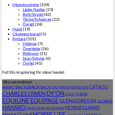
Hästutrustning
(109)
Läder/Sadlar
(23)
Bett/Skydd
(42)
Täcke/Schabrak
(22)
Övrigt
(24)
Hund
(19)
Okategoriserad
(1)
Ryttare
(101)
Hjälmar
(7)
Överdelar
(26)
Ridbyxor
(21)
Skor/Stövlar
(6)
Övrigt
(41)
Full SSL-kryptering för säker handel
Våra varumärken
CATAGO
BACK2BACK
ANIMO
BACK ON TRACK
BR
BUCAS
DY'ON
CHARLES OWEN
EQUI-THEME
EQUILINE
EQUIPAGE
GLENGORDON
GLOBUS
HANSBO
HORSEGUARD
HARCOUR
HG
HORKA
HORSE LIFE
Horse Guard
HV POLO