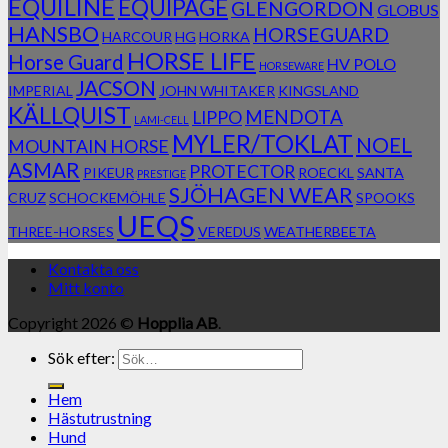
EQUILINE
EQUIPAGE
GLENGORDON
GLOBUS
HANSBO
HORSEGUARD
HARCOUR
HG
HORKA
HORSE LIFE
Horse Guard
HV POLO
HORSEWARE
JACSON
IMPERIAL
JOHN WHITAKER
KINGSLAND
KÄLLQUIST
MENDOTA
LIPPO
LAMI-CELL
MYLER/TOKLAT
NOEL
MOUNTAIN HORSE
ASMAR
PROTECTOR
PIKEUR
ROECKL
SANTA
PRESTIGE
SJÖHAGEN WEAR
CRUZ
SCHOCKEMÖHLE
SPOOKS
UEQS
THREE-HORSES
VEREDUS
WEATHERBEETA
Kontakta oss
Mitt konto
Copyright 2026 ©
Hopplia AB
.
Sök efter:
Hem
Hästutrustning
Hund