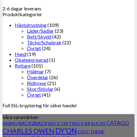
2-6 dagar leverans
Produktkategorier
Hästutrustning
(109)
Läder/Sadlar
(23)
Bett/Skydd
(42)
Täcke/Schabrak
(22)
Övrigt
(24)
Hund
(19)
Okategoriserad
(1)
Ryttare
(101)
Hjälmar
(7)
Överdelar
(26)
Ridbyxor
(21)
Skor/Stövlar
(6)
Övrigt
(41)
Full SSL-kryptering för säker handel
Våra varumärken
CATAGO
BACK2BACK
ANIMO
BACK ON TRACK
BR
BUCAS
DY'ON
CHARLES OWEN
EQUI-THEME