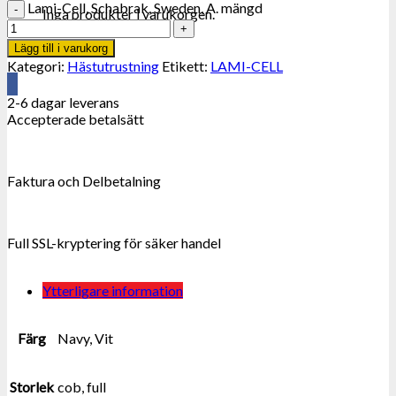
Lami-Cell, Schabrak, Sweden, A. mängd
Inga produkter i varukorgen.
Lägg till i varukorg
Kategori:
Hästutrustning
Etikett:
LAMI-CELL
2-6 dagar leverans
Accepterade betalsätt
Faktura och Delbetalning
Full SSL-kryptering för säker handel
Ytterligare information
Färg
Navy, Vit
Storlek
cob, full