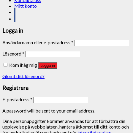
Kontakta oss
Mitt konto
Logga in
Användarnamn eller e-postadress
*
Lösenord
*
Kom ihåg mig
Logga in
Glömt ditt lösenord?
Registrera
E-postadress
*
A password will be sent to your email address.
Dina personuppgifter kommer användas för att förbättra din
upplevelse på webbplatsen, hantera åtkomst till ditt konto och
för andra ändamål som beskrivs i vår
integritetspolicy
.