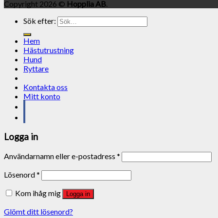
Copyright 2026 ©
Hopplia AB
.
Sök efter:
Hem
Hästutrustning
Hund
Ryttare
Kontakta oss
Mitt konto
Logga in
Användarnamn eller e-postadress
*
Lösenord
*
Kom ihåg mig
Logga in
Glömt ditt lösenord?