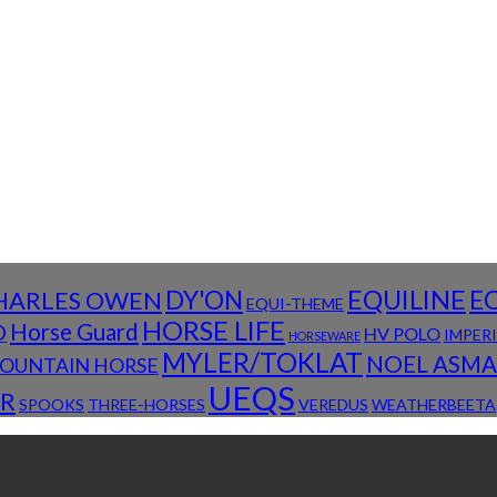
DY'ON
EQUILINE
E
HARLES OWEN
EQUI-THEME
HORSE LIFE
D
Horse Guard
HV POLO
IMPER
HORSEWARE
MYLER/TOKLAT
NOEL ASM
OUNTAIN HORSE
UEQS
R
SPOOKS
THREE-HORSES
VEREDUS
WEATHERBEETA