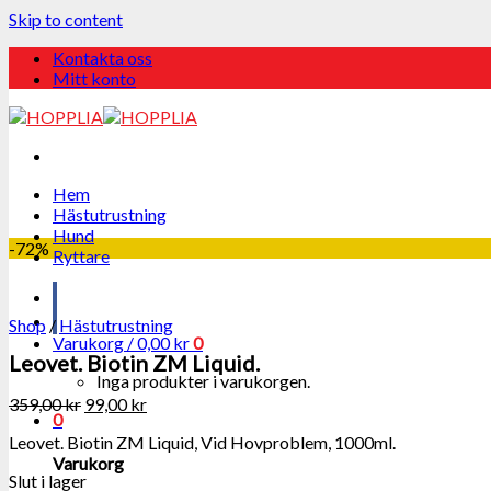
Skip to content
Kontakta oss
Mitt konto
Hem
Hästutrustning
Hund
-72%
Ryttare
Shop
/
Hästutrustning
Varukorg /
0,00
kr
0
Leovet. Biotin ZM Liquid.
Inga produkter i varukorgen.
359,00
kr
99,00
kr
0
Leovet. Biotin ZM Liquid, Vid Hovproblem, 1000ml.
Varukorg
Slut i lager