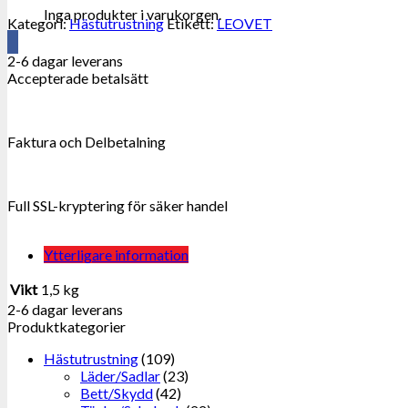
Inga produkter i varukorgen.
Kategori:
Hästutrustning
Etikett:
LEOVET
2-6 dagar leverans
Accepterade betalsätt
Faktura och Delbetalning
Full SSL-kryptering för säker handel
Ytterligare information
Vikt
1,5 kg
2-6 dagar leverans
Produktkategorier
Hästutrustning
(109)
Läder/Sadlar
(23)
Bett/Skydd
(42)