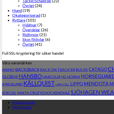
Täcke/Schabrak
(22)
Övrigt
(24)
Hund
(19)
Okategoriserad
(1)
Ryttare
(101)
Hjälmar
(7)
Överdelar
(26)
Ridbyxor
(21)
Skor/Stövlar
(6)
Övrigt
(41)
Full SSL-kryptering för säker handel
Våra varumärken
C
CATAGO
BACK2BACK
ANIMO
BACK ON TRACK
BR
BUCAS
HANSBO
HORSEGUAR
GLOBUS
HARCOUR
HG
HORKA
KÄLLQUIST
MENDOTA
LIPPO
M
KINGSLAND
LAMI-CELL
SJÖHAGEN WEA
ROECKL
SANTA CRUZ
SCHOCKEMÖHLE
Kontakta oss
Mitt konto